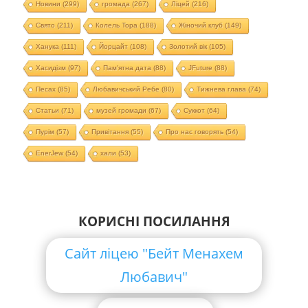
Новини
(299)
громада
(267)
Ліцей
(216)
Свято
(211)
Колель Тора
(188)
Жіночий клуб
(149)
Ханука
(111)
Йорцайт
(108)
Золотий вік
(105)
Хасидізм
(97)
Пам'ятна дата
(88)
JFuture
(88)
Песах
(85)
Любавичський Ребе
(80)
Тижнева глава
(74)
Статьи
(71)
музей громади
(67)
Суккот
(64)
Пурім
(57)
Привітання
(55)
Про нас говорять
(54)
EnerJew
(54)
хали
(53)
КОРИСНІ ПОСИЛАННЯ
Сайт ліцею "Бейт Менахем
Любавич"