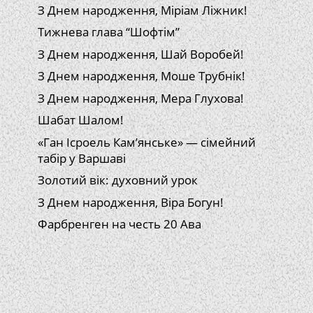
З Днем народження, Міріам Ліжник!
Тижнева глава “Шофтім”
З Днем народження, Шай Воробей!
З Днем народження, Моше Трубнік!
З Днем народження, Мера Глухова!
Шабат Шалом!
«Ган Ісроель Кам’янське» — сімейний
табір у Варшаві
Золотий вік: духовний урок
З Днем народження, Віра Богун!
Фарбренген на честь 20 Ава