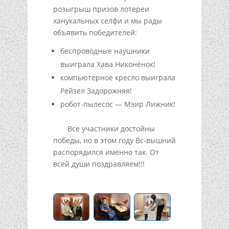
розыгрыш призов лотереи
ханукальных селфи и мы рады
объявить победителей:
беспроводные наушники
выиграла Хава Никонёнок!
компьютерное кресло выиграла
Рейзел Задорожняя!
робот-пылесос — Мэир Лижник!
Все участники достойны
победы, но в этом году Вс-вышний
распорядился именно так. От
всей души поздравляем!!!