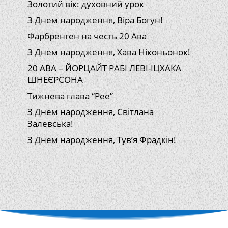
Золотий вік: духовний урок
З Днем народження, Віра Богун!
Фарбренген на честь 20 Ава
З Днем народження, Хава Ніконьонок!
20 АВА – ЙОРЦАЙТ РАБІ ЛЕВІ-ІЦХАКА
ШНЕЄРСОНА
Тижнева глава “Рее”
З Днем народження, Світлана
Залевська!
З Днем народження, Тув’я Фрадкін!