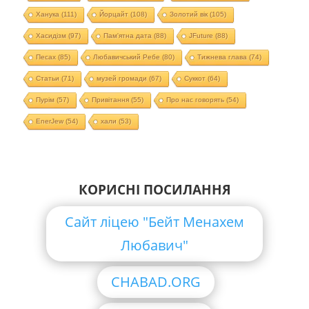
Ханука
(111)
Йорцайт
(108)
Золотий вік
(105)
Хасидізм
(97)
Пам'ятна дата
(88)
JFuture
(88)
Песах
(85)
Любавичський Ребе
(80)
Тижнева глава
(74)
Статьи
(71)
музей громади
(67)
Суккот
(64)
Пурім
(57)
Привітання
(55)
Про нас говорять
(54)
EnerJew
(54)
хали
(53)
КОРИСНІ ПОСИЛАННЯ
Сайт ліцею "Бейт Менахем
Любавич"
CHABAD.ORG