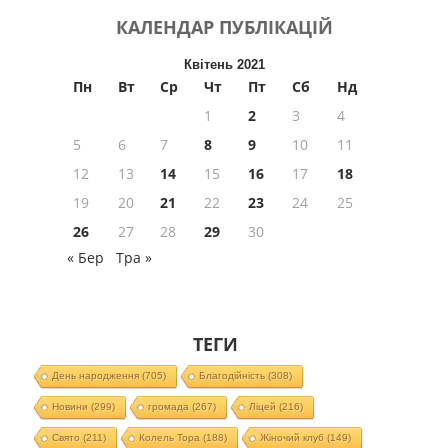
КАЛЕНДАР
ПУБЛІКАЦІЙ
Квітень 2021
Пн
Вт
Ср
Чт
Пт
Сб
Нд
1
2
3
4
5
6
7
8
9
10
11
12
13
14
15
16
17
18
19
20
21
22
23
24
25
26
27
28
29
30
« Бер
Тра »
ТЕГИ
День народження
(705)
Благодійність
(308)
Новини
(299)
громада
(267)
Ліцей
(216)
Свято
(211)
Колель Тора
(188)
Жіночий клуб
(149)