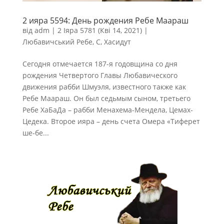
2 ияра 5594: День рождения Ребе Маараш
від
adm
|
2 Іяра 5781 (Кві 14, 2021)
|
Любавичський Ребе
,
С
,
Хасидут
Сегодня отмечается 187-я годовщина со дня
рождения Четвертого Главы Любавического
движения рабби Шмуэля, известного также как
Ребе Маараш. Он был седьмым сыном, третьего
Ребе ХаБаДа – рабби Менахема-Мендела, Цемах-
Цедека. Второе ияра – день счета Омера «Тиферет
ше-бе...