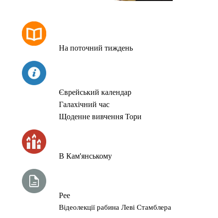
РОЗКЛАД МОЛИТОВ
На поточний тиждень
СЬОГОДНІ
Єврейський календар
Галахічний час
Щоденне вивчення Тори
ЧАС ЗАПАЛЮВАННЯ СВІЧОК
В Кам'янському
ТИЖНЕВА ГЛАВА ТОРИ
Рее
Відеолекції рабина Леві Стамблера