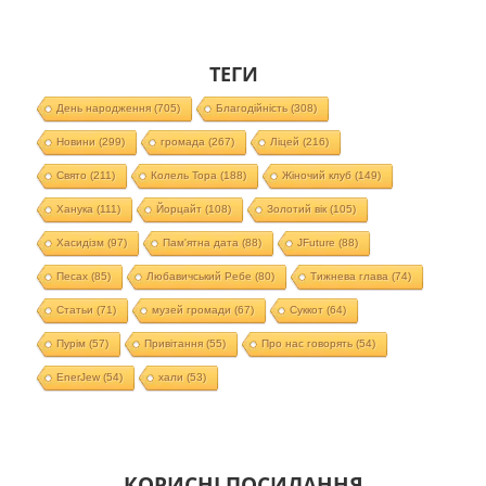
ТЕГИ
День народження
(705)
Благодійність
(308)
Новини
(299)
громада
(267)
Ліцей
(216)
Свято
(211)
Колель Тора
(188)
Жіночий клуб
(149)
Ханука
(111)
Йорцайт
(108)
Золотий вік
(105)
Хасидізм
(97)
Пам'ятна дата
(88)
JFuture
(88)
Песах
(85)
Любавичський Ребе
(80)
Тижнева глава
(74)
Статьи
(71)
музей громади
(67)
Суккот
(64)
Пурім
(57)
Привітання
(55)
Про нас говорять
(54)
EnerJew
(54)
хали
(53)
КОРИСНІ ПОСИЛАННЯ