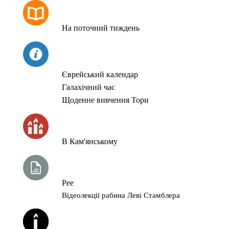
РОЗКЛАД МОЛИТОВ
На поточний тиждень
СЬОГОДНІ
Єврейський календар
Галахічний час
Щоденне вивчення Тори
ЧАС ЗАПАЛЮВАННЯ СВІЧОК
В Кам'янському
ТИЖНЕВА ГЛАВА ТОРИ
Рее
Відеолекції рабина Леві Стамблера
ЙОРЦАЙТИ У СЕРПНІ