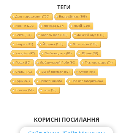
ТЕГИ
День народження
(705)
Благодійність
(308)
Новини
(299)
громада
(267)
Ліцей
(216)
Свято
(211)
Колель Тора
(188)
Жіночий клуб
(149)
Ханука
(111)
Йорцайт
(108)
Золотий вік
(105)
Хасидізм
(97)
Пам'ятна дата
(88)
JFuture
(88)
Песах
(85)
Любавичський Ребе
(80)
Тижнева глава
(74)
Статьи
(71)
музей громади
(67)
Суккот
(64)
Пурім
(57)
Привітання
(55)
Про нас говорять
(54)
EnerJew
(54)
хали
(53)
КОРИСНІ ПОСИЛАННЯ