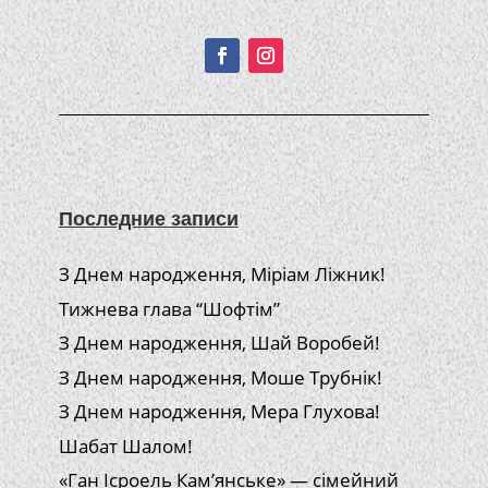
Подписывайтесь!
Последние записи
З Днем народження, Міріам Ліжник!
Тижнева глава “Шофтім”
З Днем народження, Шай Воробей!
З Днем народження, Моше Трубнік!
З Днем народження, Мера Глухова!
Шабат Шалом!
«Ган Ісроель Кам’янське» — сімейний