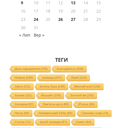
9
10
11
12
13
14
15
16
17
18
19
20
21
22
23
24
25
26
27
28
29
30
31
« Лип
Вер »
ТЕГИ
День народження
(706)
Благодійність
(308)
Новини
(299)
громада
(267)
Ліцей
(216)
Свято
(211)
Колель Тора
(188)
Жіночий клуб
(149)
Ханука
(111)
Йорцайт
(108)
Золотий вік
(105)
Хасидізм
(97)
Пам'ятна дата
(88)
JFuture
(88)
Песах
(85)
Любавичський Ребе
(80)
Тижнева глава
(74)
Статьи
(71)
музей громади
(67)
Суккот
(64)