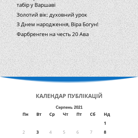
табір у Варшаві
Золотий вік: духовний урок
З Днем народження, Віра Богун!
Фарбренген на честь 20 Ава
КАЛЕНДАР
ПУБЛІКАЦІЙ
Серпень 2021
Пн
Вт
Ср
Чт
Пт
Сб
Нд
1
2
3
4
5
6
7
8