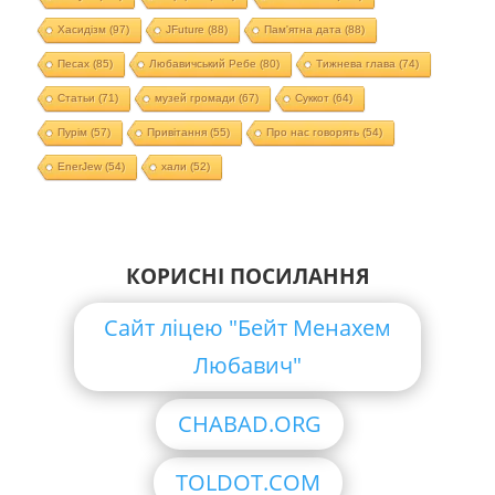
Хасидізм
(97)
JFuture
(88)
Пам'ятна дата
(88)
Песах
(85)
Любавичський Ребе
(80)
Тижнева глава
(74)
Статьи
(71)
музей громади
(67)
Суккот
(64)
Пурім
(57)
Привітання
(55)
Про нас говорять
(54)
EnerJew
(54)
хали
(52)
КОРИСНІ ПОСИЛАННЯ
Сайт ліцею "Бейт Менахем
Любавич"
CHABAD.ORG
TOLDOT.COM