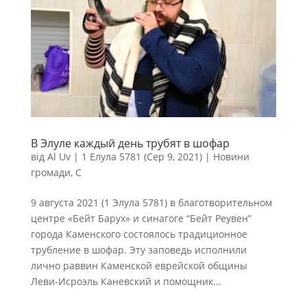
В Элуле каждый день трубят в шофар
від
Al Uv
|
1 Елула 5781 (Сер 9, 2021)
|
Новини
громади
,
С
9 августа 2021 (1 Элула 5781) в благотворительном
центре «Бейт Барух» и синагоге “Бейт Реувен”
города Каменского состоялось традиционное
трубление в шофар. Эту заповедь исполнили
лично раввин Каменской еврейской общины
Леви-Исроэль Каневский и помощник...