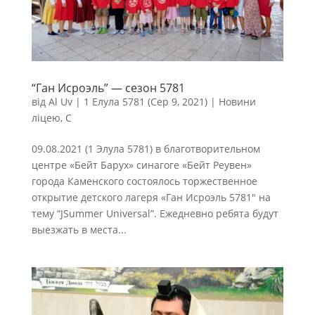
“Ган Исроэль” — сезон 5781
від
Al Uv
|
1 Елула 5781 (Сер 9, 2021)
|
Новини
ліцею
,
С
09.08.2021 (1 Элула 5781) в благотворительном
центре «Бейт Барух» синагоге «Бейт Реувен»
города Каменского состоялось торжественное
открытие детского лагеря «Ган Исроэль 5781″ на
тему “JSummer Universal”. Ежедневно ребята будут
выезжать в места...