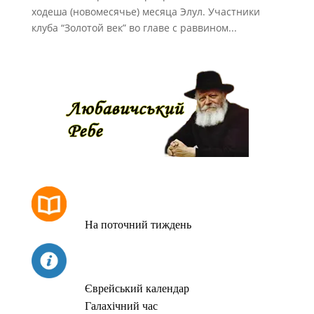
ходеша (новомесячье) месяца Элул. Участники
клуба “Золотой век” во главе с раввином...
РОЗКЛАД МОЛИТОВ
На поточний тиждень
СЬОГОДНІ
Єврейський календар
Галахічний час