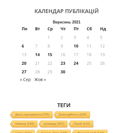
КАЛЕНДАР
ПУБЛІКАЦІЙ
Вересень 2021
Пн
Вт
Ср
Чт
Пт
Сб
Нд
1
2
3
4
5
6
7
8
9
10
11
12
13
14
15
16
17
18
19
20
21
22
23
24
25
26
27
28
29
30
« Сер
Жов »
ТЕГИ
День народження
(705)
Благодійність
(308)
Новини
(299)
громада
(267)
Ліцей
(216)
Свято
(211)
Колель Тора
(188)
Жіночий клуб
(149)