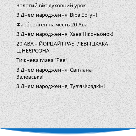
Золотий вік: духовний урок
З Днем народження, Віра Богун!
Фарбренген на честь 20 Ава
З Днем народження, Хава Ніконьонок!
20 АВА – ЙОРЦАЙТ РАБІ ЛЕВІ-ІЦХАКА
ШНЕЄРСОНА
Тижнева глава “Рее”
З Днем народження, Світлана
Залевська!
З Днем народження, Тув’я Фрадкін!