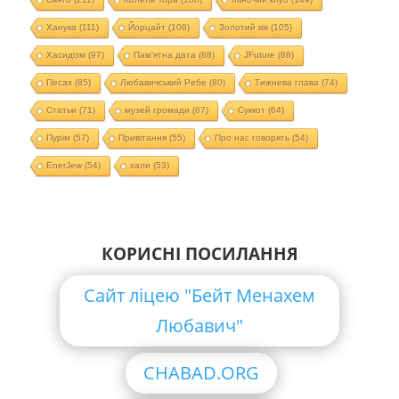
Ханука
(111)
Йорцайт
(108)
Золотий вік
(105)
Хасидізм
(97)
Пам'ятна дата
(88)
JFuture
(88)
Песах
(85)
Любавичський Ребе
(80)
Тижнева глава
(74)
Статьи
(71)
музей громади
(67)
Суккот
(64)
Пурім
(57)
Привітання
(55)
Про нас говорять
(54)
EnerJew
(54)
хали
(53)
КОРИСНІ ПОСИЛАННЯ
Сайт ліцею "Бейт Менахем
Любавич"
CHABAD.ORG