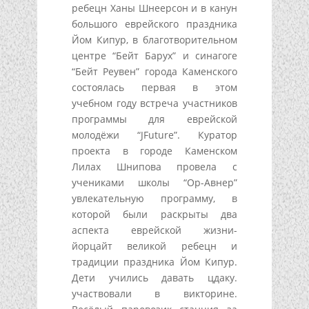
ребецн Ханы Шнеерсон и в канун
большого еврейского праздника
Йом Кипур, в благотворительном
центре “Бейт Барух” и синагоге
“Бейт Реувен” города Каменского
состоялась первая в этом
учебном году встреча участников
программы для еврейской
молодёжи “JFuture”. Куратор
проекта в городе Каменском
Лилах Шнипова провела с
учениками школы “Ор-Авнер”
увлекательную программу, в
которой были раскрыты два
аспекта еврейской жизни-
йорцайт великой ребецн и
традиции праздника Йом Кипур.
Дети учились давать цдаку.
участвовали в викторине.