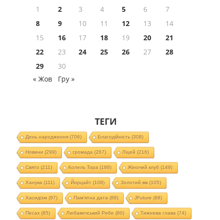
1
2
3
4
5
6
7
8
9
10
11
12
13
14
15
16
17
18
19
20
21
22
23
24
25
26
27
28
29
30
« Жов
Гру »
ТЕГИ
День народження
(706)
Благодійність
(308)
Новини
(299)
громада
(267)
Ліцей
(216)
Свято
(211)
Колель Тора
(188)
Жіночий клуб
(149)
Ханука
(111)
Йорцайт
(108)
Золотий вік
(105)
Хасидізм
(97)
Пам'ятна дата
(88)
JFuture
(88)
Песах
(85)
Любавичський Ребе
(80)
Тижнева глава
(74)