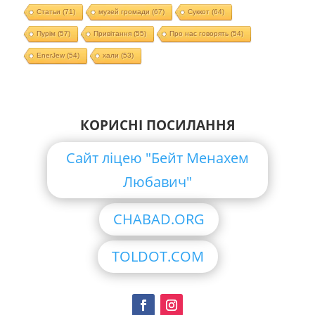
Статьи
(71)
музей громади
(67)
Суккот
(64)
Пурім
(57)
Привітання
(55)
Про нас говорять
(54)
EnerJew
(54)
хали
(53)
КОРИСНІ ПОСИЛАННЯ
Сайт ліцею "Бейт Менахем
Любавич"
CHABAD.ORG
TOLDOT.COM