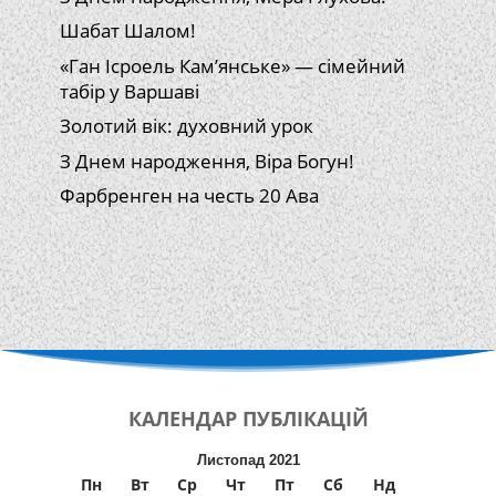
Шабат Шалом!
«Ган Ісроель Кам’янське» — сімейний
табір у Варшаві
Золотий вік: духовний урок
З Днем народження, Віра Богун!
Фарбренген на честь 20 Ава
КАЛЕНДАР
ПУБЛІКАЦІЙ
Листопад 2021
Пн
Вт
Ср
Чт
Пт
Сб
Нд