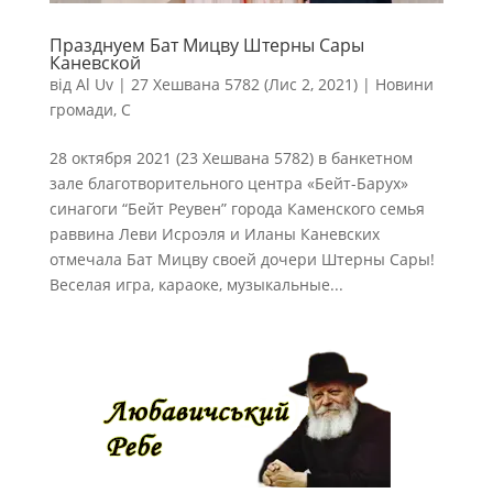
Празднуем Бат Мицву Штерны Сары
Каневской
від
Al Uv
|
27 Хешвана 5782 (Лис 2, 2021)
|
Новини
громади
,
С
28 октября 2021 (23 Хешвана 5782) в банкетном
зале благотворительного центра «Бейт-Барух»
синагоги “Бейт Реувен” города Каменского семья
раввина Леви Исроэля и Иланы Каневских
отмечала Бат Мицву своей дочери Штерны Сары!
Веселая игра, караоке, музыкальные...