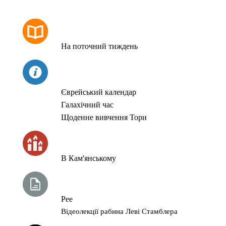
РОЗКЛАД МОЛИТОВ
На поточний тиждень
СЬОГОДНІ
Єврейський календар
Галахічний час
Щоденне вивчення Тори
ЧАС ЗАПАЛЮВАННЯ СВІЧОК
В Кам'янському
ТИЖНЕВА ГЛАВА ТОРИ
Рее
Відеолекції рабина Леві Стамблера