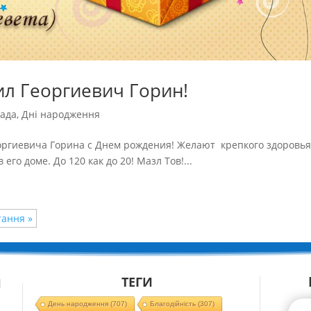
ил Георгиевич Горин!
ада
,
Дні народження
ргиевича Горина с Днем рождения! Желают крепкого здоровья
 его доме. До 120 как до 20! Мазл Тов!...
тання »
ТЕГИ
Й
День народження
(707)
Благодійність
(307)