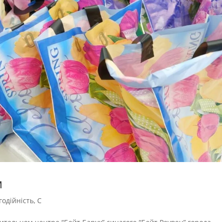
м
годійність
,
С