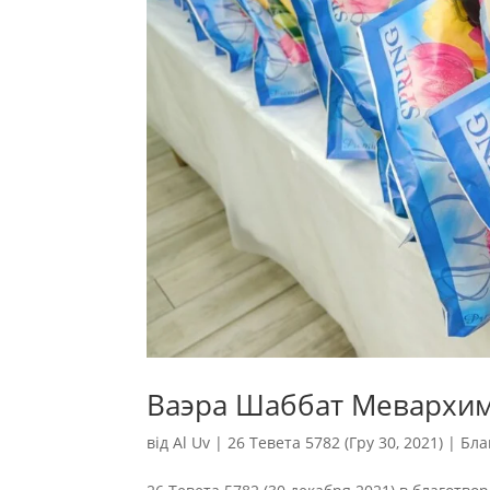
Ваэра Шаббат Мевархи
від
Al Uv
|
26 Тевета 5782 (Гру 30, 2021)
|
Бла