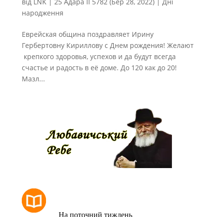
від
LNK
|
25 Адара II 5782 (Бер 28, 2022)
|
Дні
народження
Еврейская община поздравляет Ирину
Гербертовну Кириллову с Днем рождения! Желают
крепкого здоровья, успехов и да будут всегда
счастье и радость в её доме. До 120 как до 20!
Мазл...
РОЗКЛАД МОЛИТОВ
На поточний тиждень