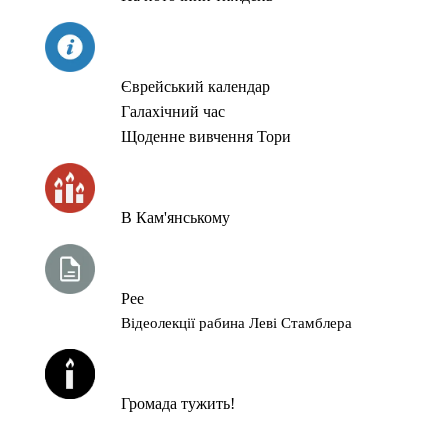
СЬОГОДНІ
Єврейський календар
Галахічний час
Щоденне вивчення Тори
ЧАС ЗАПАЛЮВАННЯ СВІЧОК
В Кам'янському
ТИЖНЕВА ГЛАВА ТОРИ
Рее
Відеолекції рабина Леві Стамблера
ЙОРЦАЙТИ У СЕРПНІ
Громада тужить!