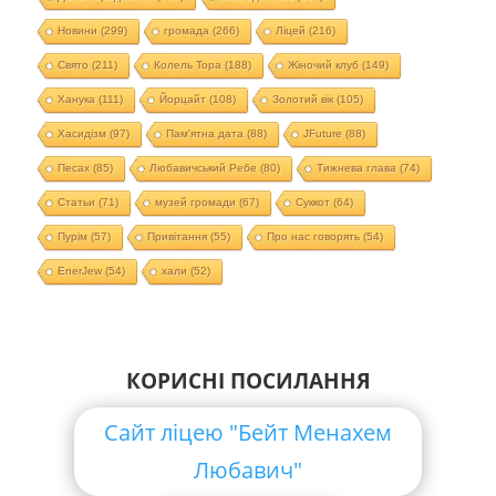
Новини
(299)
громада
(266)
Ліцей
(216)
Свято
(211)
Колель Тора
(188)
Жіночий клуб
(149)
Ханука
(111)
Йорцайт
(108)
Золотий вік
(105)
Хасидізм
(97)
Пам'ятна дата
(88)
JFuture
(88)
Песах
(85)
Любавичський Ребе
(80)
Тижнева глава
(74)
Статьи
(71)
музей громади
(67)
Суккот
(64)
Пурім
(57)
Привітання
(55)
Про нас говорять
(54)
EnerJew
(54)
хали
(52)
КОРИСНІ ПОСИЛАННЯ
Сайт ліцею "Бейт Менахем
Любавич"