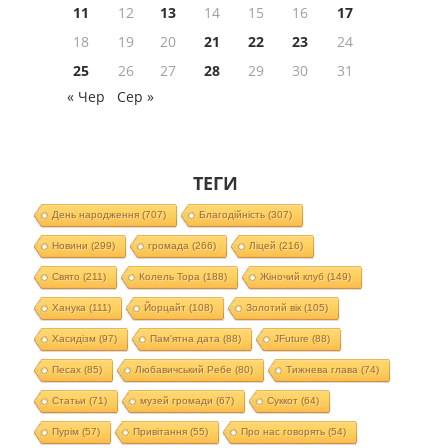
11
12
13
14
15
16
17
18
19
20
21
22
23
24
25
26
27
28
29
30
31
« Чер
Сер »
ТЕГИ
День народження
(707)
Благодійність
(307)
Новини
(299)
громада
(266)
Ліцей
(216)
Свято
(211)
Колель Тора
(188)
Жіночий клуб
(149)
Ханука
(111)
Йорцайт
(108)
Золотий вік
(105)
Хасидізм
(97)
Пам'ятна дата
(88)
JFuture
(88)
Песах
(85)
Любавичський Ребе
(80)
Тижнева глава
(74)
Статьи
(71)
музей громади
(67)
Суккот
(64)
Пурім
(57)
Привітання
(55)
Про нас говорять
(54)