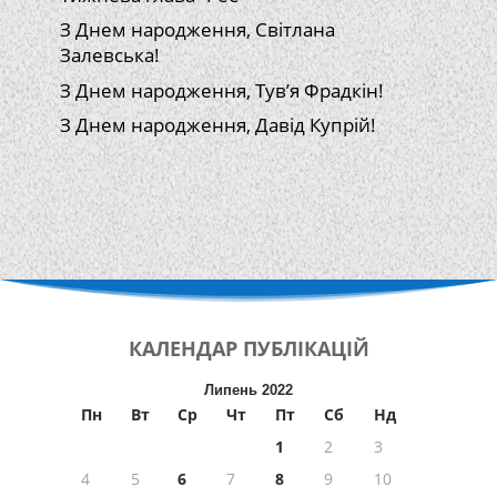
З Днем народження, Світлана
Залевська!
З Днем народження, Тув’я Фрадкін!
З Днем народження, Давід Купрій!
КАЛЕНДАР
ПУБЛІКАЦІЙ
Липень 2022
Пн
Вт
Ср
Чт
Пт
Сб
Нд
1
2
3
4
5
6
7
8
9
10