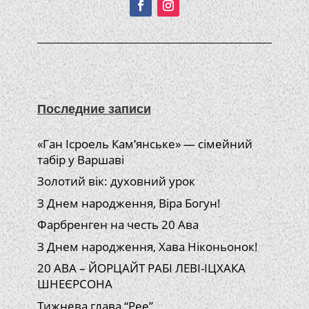
Последние записи
«Ган Ісроель Кам’янське» — сімейний
табір у Варшаві
Золотий вік: духовний урок
З Днем народження, Віра Богун!
Фарбренген на честь 20 Ава
З Днем народження, Хава Ніконьонок!
20 АВА – ЙОРЦАЙТ РАБІ ЛЕВІ-ІЦХАКА
ШНЕЄРСОНА
Тижнева глава “Рее”