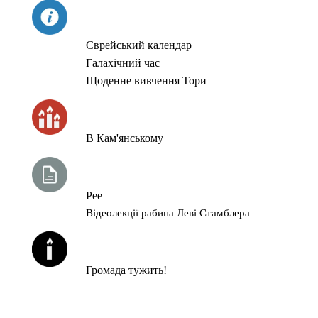
СЬОГОДНІ
Єврейський календар
Галахічний час
Щоденне вивчення Тори
ЧАС ЗАПАЛЮВАННЯ СВІЧОК
В Кам'янському
ТИЖНЕВА ГЛАВА ТОРИ
Рее
Відеолекції рабина Леві Стамблера
ЙОРЦАЙТИ У СЕРПНІ
Громада тужить!