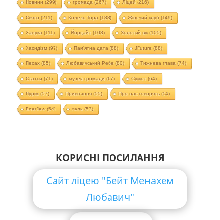
Новини
(299)
громада
(267)
Ліцей
(216)
Свято
(211)
Колель Тора
(188)
Жіночий клуб
(149)
Ханука
(111)
Йорцайт
(108)
Золотий вік
(105)
Хасидізм
(97)
Пам'ятна дата
(88)
JFuture
(88)
Песах
(85)
Любавичський Ребе
(80)
Тижнева глава
(74)
Статьи
(71)
музей громади
(67)
Суккот
(64)
Пурім
(57)
Привітання
(55)
Про нас говорять
(54)
EnerJew
(54)
хали
(53)
КОРИСНІ ПОСИЛАННЯ
Сайт ліцею "Бейт Менахем
Любавич"