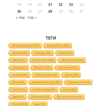
18
19
20
21
22
23
24
25
26
27
28
29
30
31
« Чер
Сер »
ТЕГИ
День народження
(708)
Благодійність
(308)
Новини
(299)
громада
(267)
Ліцей
(216)
Свято
(211)
Колель Тора
(188)
Жіночий клуб
(149)
Ханука
(111)
Йорцайт
(108)
Золотий вік
(105)
Хасидізм
(97)
Пам'ятна дата
(88)
JFuture
(88)
Песах
(85)
Любавичський Ребе
(80)
Тижнева глава
(74)
Статьи
(71)
музей громади
(67)
Суккот
(64)
Пурім
(57)
Привітання
(55)
Про нас говорять
(54)
EnerJew
(54)
хали
(53)