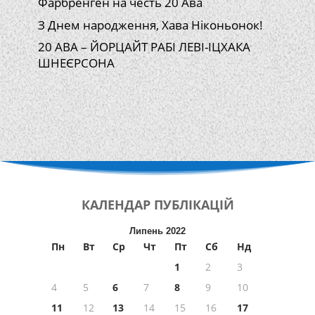
Фарбренген на честь 20 Ава
З Днем народження, Хава Ніконьонок!
20 АВА – ЙОРЦАЙТ РАБІ ЛЕВІ-ІЦХАКА
ШНЕЄРСОНА
КАЛЕНДАР
ПУБЛІКАЦІЙ
Липень 2022
Пн
Вт
Ср
Чт
Пт
Сб
Нд
1
2
3
4
5
6
7
8
9
10
11
12
13
14
15
16
17