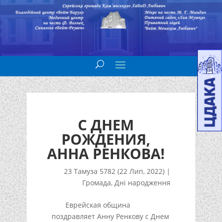
С ДНЕМ
РОЖДЕНИЯ,
АННА РЕНКОВА!
23 Тамуза 5782 (22 Лип, 2022)
|
Громада
,
Дні народження
Еврейская община
поздравляет Анну Ренкову с Днем