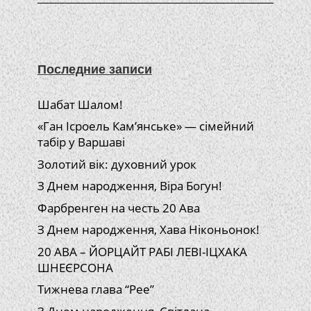
Последние записи
Шабат Шалом!
«Ган Ісроель Кам’янське» — сімейний
табір у Варшаві
Золотий вік: духовний урок
З Днем народження, Віра Богун!
Фарбренген на честь 20 Ава
З Днем народження, Хава Ніконьонок!
20 АВА – ЙОРЦАЙТ РАБІ ЛЕВІ-ІЦХАКА
ШНЕЄРСОНА
Тижнева глава “Рее”