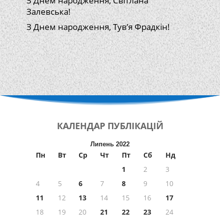
З Днем народження, Світлана
Залевська!
З Днем народження, Тув’я Фрадкін!
КАЛЕНДАР
ПУБЛІКАЦІЙ
Липень 2022
Пн
Вт
Ср
Чт
Пт
Сб
Нд
1
2
3
4
5
6
7
8
9
10
11
12
13
14
15
16
17
18
19
20
21
22
23
24