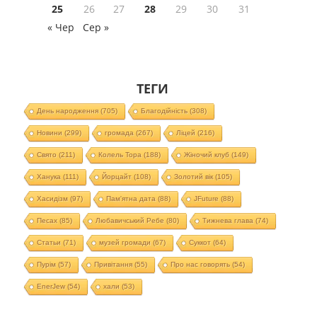
25
26
27
28
29
30
31
« Чер
Сер »
ТЕГИ
День народження
(705)
Благодійність
(308)
Новини
(299)
громада
(267)
Ліцей
(216)
Свято
(211)
Колель Тора
(188)
Жіночий клуб
(149)
Ханука
(111)
Йорцайт
(108)
Золотий вік
(105)
Хасидізм
(97)
Пам'ятна дата
(88)
JFuture
(88)
Песах
(85)
Любавичський Ребе
(80)
Тижнева глава
(74)
Статьи
(71)
музей громади
(67)
Суккот
(64)
Пурім
(57)
Привітання
(55)
Про нас говорять
(54)
EnerJew
(54)
хали
(53)