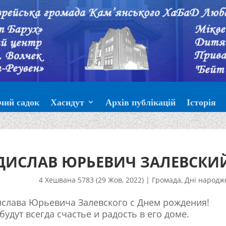
чий садок
Хасидут
Архів публікацій
Історія
ДИСЛАВ ЮРЬЕВИЧ ЗАЛЕВСКИ
4 Хешвана 5783 (29 Жов, 2022)
|
Громада
,
Дні народж
ислава Юрьевича Залевского с Днем рождения!
удут всегда счастье и радость в его доме.