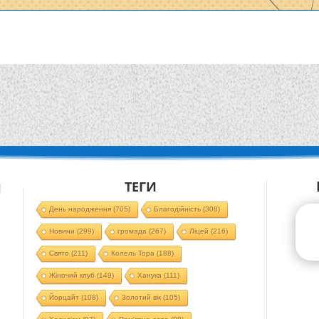
ТЕГИ
Й
День народження
(705)
Благодійність
(308)
Новини
(299)
громада
(267)
Ліцей
(216)
Свято
(211)
Колель Тора
(188)
Жіночий клуб
(149)
Ханука
(111)
Йорцайт
(108)
Золотий вік
(105)