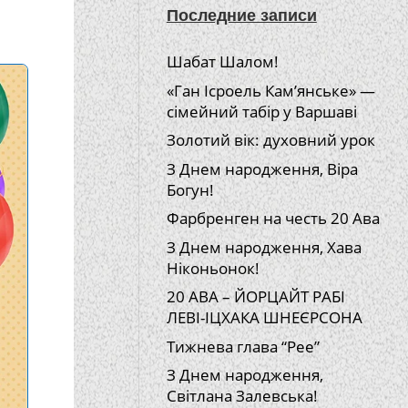
Последние записи
Шабат Шалом!
«Ган Ісроель Кам’янське» —
сімейний табір у Варшаві
Золотий вік: духовний урок
З Днем народження, Віра
Богун!
Фарбренген на честь 20 Ава
З Днем народження, Хава
Ніконьонок!
20 АВА – ЙОРЦАЙТ РАБІ
ЛЕВІ-ІЦХАКА ШНЕЄРСОНА
Тижнева глава “Рее”
З Днем народження,
Світлана Залевська!