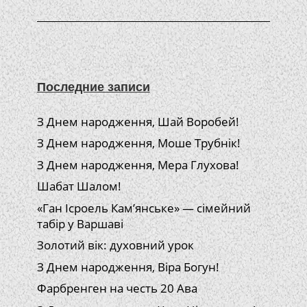
Последние записи
З Днем народження, Шай Воробей!
З Днем народження, Моше Трубнік!
З Днем народження, Мера Глухова!
Шабат Шалом!
«Ган Ісроель Кам’янське» — сімейний
табір у Варшаві
Золотий вік: духовний урок
З Днем народження, Віра Богун!
Фарбренген на честь 20 Ава