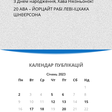
З Днем народження, Хава Ніконьонок!
20 АВА – ЙОРЦАЙТ РАБІ ЛЕВІ-ІЦХАКА
ШНЕЄРСОНА
КАЛЕНДАР
ПУБЛІКАЦІЙ
Січень 2023
Пн
Вт
Ср
Чт
Пт
Сб
Нд
1
2
3
4
5
6
7
8
9
10
11
12
13
14
15
16
17
18
19
20
21
22