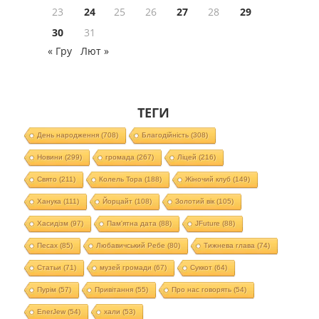
23
24
25
26
27
28
29
30
31
« Гру
Лют »
ТЕГИ
День народження
(708)
Благодійність
(308)
Новини
(299)
громада
(267)
Ліцей
(216)
Свято
(211)
Колель Тора
(188)
Жіночий клуб
(149)
Ханука
(111)
Йорцайт
(108)
Золотий вік
(105)
Хасидізм
(97)
Пам'ятна дата
(88)
JFuture
(88)
Песах
(85)
Любавичський Ребе
(80)
Тижнева глава
(74)
Статьи
(71)
музей громади
(67)
Суккот
(64)
Пурім
(57)
Привітання
(55)
Про нас говорять
(54)
EnerJew
(54)
хали
(53)