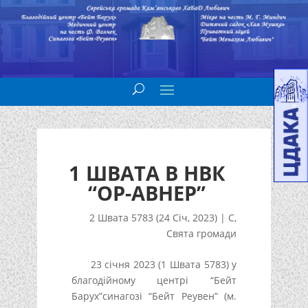
1 ШВАТА В НВК
“ОР-АВНЕР”
2 Швата 5783 (24 Січ, 2023)
|
С
,
Свята громади
23 січня 2023 (1 Швата 5783) у
благодійному центрі “Бейт
Барух”синагозі “Бейт Реувен” (м.