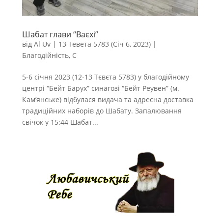
Шабат глави “Ваєхі”
від
Al Uv
|
13 Тевета 5783 (Січ 6, 2023)
|
Благодійність
,
С
5-6 січня 2023 (12-13 Тєвєта 5783) у благодійному
центрі “Бейт Барух” синагозі “Бейт Реувен” (м.
Кам’янське) відбулася видача та адресна доставка
традиційних наборів до Шабату. Запалювання
свічок у 15:44 Шабат...