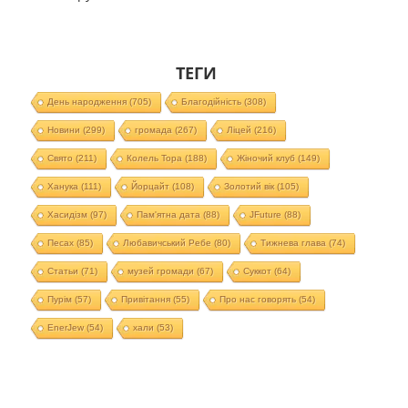
ТЕГИ
День народження
(705)
Благодійність
(308)
Новини
(299)
громада
(267)
Ліцей
(216)
Свято
(211)
Колель Тора
(188)
Жіночий клуб
(149)
Ханука
(111)
Йорцайт
(108)
Золотий вік
(105)
Хасидізм
(97)
Пам'ятна дата
(88)
JFuture
(88)
Песах
(85)
Любавичський Ребе
(80)
Тижнева глава
(74)
Статьи
(71)
музей громади
(67)
Суккот
(64)
Пурім
(57)
Привітання
(55)
Про нас говорять
(54)
EnerJew
(54)
хали
(53)