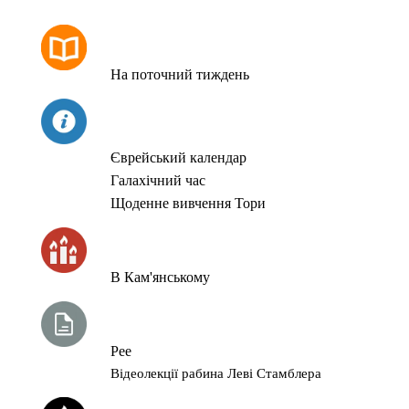
РОЗКЛАД МОЛИТОВ
На поточний тиждень
СЬОГОДНІ
Єврейський календар
Галахічний час
Щоденне вивчення Тори
ЧАС ЗАПАЛЮВАННЯ СВІЧОК
В Кам'янському
ТИЖНЕВА ГЛАВА ТОРИ
Рее
Відеолекції рабина Леві Стамблера