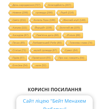
День народження
(707)
Благодійність
(307)
Новини
(299)
громада
(266)
Ліцей
(216)
Свято
(211)
Колель Тора
(188)
Жіночий клуб
(149)
Ханука
(111)
Йорцайт
(108)
Золотий вік
(105)
Хасидізм
(97)
Пам'ятна дата
(88)
JFuture
(88)
Песах
(85)
Любавичський Ребе
(80)
Тижнева глава
(74)
Статьи
(71)
музей громади
(67)
Суккот
(64)
Пурім
(57)
Привітання
(55)
Про нас говорять
(54)
EnerJew
(54)
хали
(52)
КОРИСНІ ПОСИЛАННЯ
Сайт ліцею "Бейт Менахем