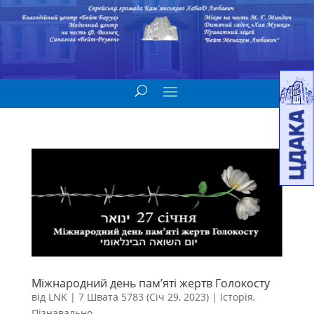
Міжнародний день пам’яті жертв Голокосту
від
LNK
|
7 Швата 5783 (Січ 29, 2023)
|
Історія
,
Пізнавально