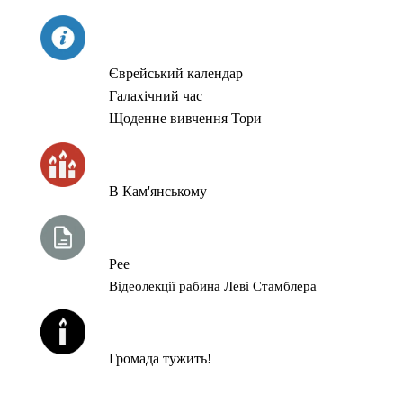
СЬОГОДНІ
Єврейський календар
Галахічний час
Щоденне вивчення Тори
ЧАС ЗАПАЛЮВАННЯ СВІЧОК
В Кам'янському
ТИЖНЕВА ГЛАВА ТОРИ
Рее
Відеолекції рабина Леві Стамблера
ЙОРЦАЙТИ У СЕРПНІ
Громада тужить!