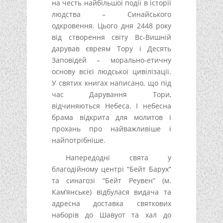
на честь найбільшої події в історії
людства – Синайського
одкровення. Цього дня 2448 року
від створення світу Вс-Вишній
дарував євреям Тору і Десять
Заповідей – морально-етичну
основу всієї людської цивілізації.
У святих книгах написано, що під
час Дарування Тори,
відчиняються Небеса. І небесна
брама відкрита для молитов і
прохань про найважливіше і
найпотрібніше.
Напередодні свята у
благодійному центрі “Бейт Барух”
та синагозі “Бейт Реувен” (м.
Кам’янське) відбулася видача та
адресна доставка святкових
наборів до Шавуот та хал до