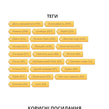
ТЕГИ
День народження
(706)
Благодійність
(308)
Новини
(299)
громада
(267)
Ліцей
(216)
Свято
(211)
Колель Тора
(188)
Жіночий клуб
(149)
Ханука
(111)
Йорцайт
(108)
Золотий вік
(105)
Хасидізм
(97)
Пам'ятна дата
(88)
JFuture
(88)
Песах
(85)
Любавичський Ребе
(80)
Тижнева глава
(74)
Статьи
(71)
музей громади
(67)
Суккот
(64)
Пурім
(57)
Привітання
(55)
Про нас говорять
(54)
EnerJew
(54)
хали
(53)
КОРИСНІ ПОСИЛАННЯ