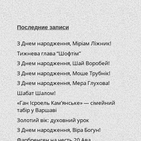
Последние записи
З Днем народження, Міріам Ліжник!
Тижнева глава “Шофтім”
З Днем народження, Шай Воробей!
З Днем народження, Моше Трубнік!
З Днем народження, Мера Глухова!
Шабат Шалом!
«Ган Ісроель Кам’янське» — сімейний
табір у Варшаві
Золотий вік: духовний урок
З Днем народження, Віра Богун!
Фарбренген на честь 20 Ава