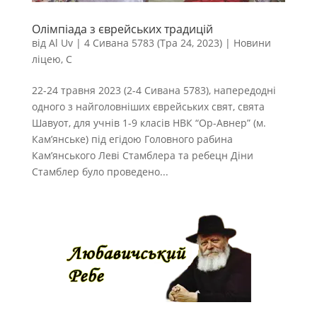
Олімпіада з єврейських традицій
від
Al Uv
|
4 Сивана 5783 (Тра 24, 2023)
|
Новини
ліцею
,
С
22-24 травня 2023 (2-4 Сивана 5783), напередодні
одного з найголовніших єврейських свят, свята
Шавуот, для учнів 1-9 класів НВК “Ор-Авнер” (м.
Кам’янське) під егідою Головного рабина
Кам’янського Леві Стамблера та ребецн Діни
Стамблер було проведено...