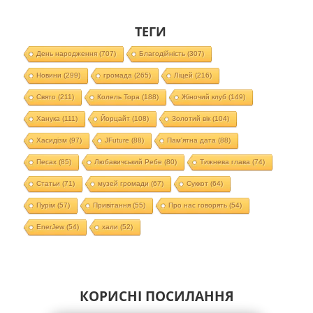
ТЕГИ
День народження
(707)
Благодійність
(307)
Новини
(299)
громада
(265)
Ліцей
(216)
Свято
(211)
Колель Тора
(188)
Жіночий клуб
(149)
Ханука
(111)
Йорцайт
(108)
Золотий вік
(104)
Хасидізм
(97)
JFuture
(88)
Пам'ятна дата
(88)
Песах
(85)
Любавичський Ребе
(80)
Тижнева глава
(74)
Статьи
(71)
музей громади
(67)
Суккот
(64)
Пурім
(57)
Привітання
(55)
Про нас говорять
(54)
EnerJew
(54)
хали
(52)
КОРИСНІ ПОСИЛАННЯ