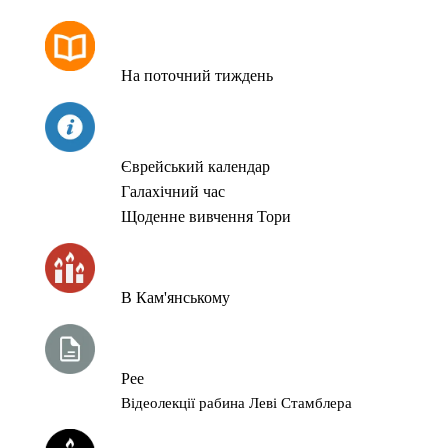
РОЗКЛАД МОЛИТОВ
На поточний тиждень
СЬОГОДНІ
Єврейський календар
Галахічний час
Щоденне вивчення Тори
ЧАС ЗАПАЛЮВАННЯ СВІЧОК
В Кам'янському
ТИЖНЕВА ГЛАВА ТОРИ
Рее
Відеолекції рабина Леві Стамблера
ЙОРЦАЙТИ У СЕРПНІ