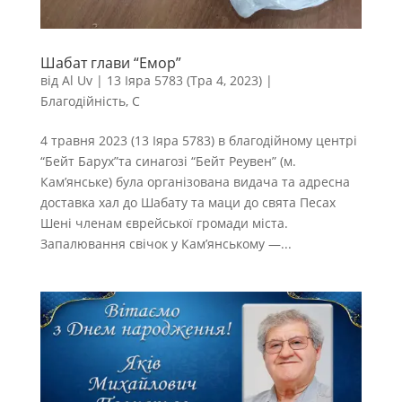
Шабат глави “Емор”
від
Al Uv
|
13 Іяра 5783 (Тра 4, 2023)
|
Благодійність
,
С
4 травня 2023 (13 Іяра 5783) в благодійному центрі
“Бейт Барух”та синагозі “Бейт Реувен” (м.
Кам’янське) була організована видача та адресна
доставка хал до Шабату та маци до свята Песах
Шені членам єврейської громади міста.
Запалювання свічок у Кам’янському —...