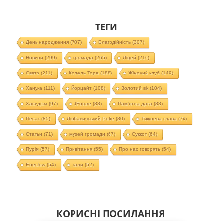
ТЕГИ
День народження
(707)
Благодійність
(307)
Новини
(299)
громада
(265)
Ліцей
(216)
Свято
(211)
Колель Тора
(188)
Жіночий клуб
(149)
Ханука
(111)
Йорцайт
(108)
Золотий вік
(104)
Хасидізм
(97)
JFuture
(88)
Пам'ятна дата
(88)
Песах
(85)
Любавичський Ребе
(80)
Тижнева глава
(74)
Статьи
(71)
музей громади
(67)
Суккот
(64)
Пурім
(57)
Привітання
(55)
Про нас говорять
(54)
EnerJew
(54)
хали
(52)
КОРИСНІ ПОСИЛАННЯ