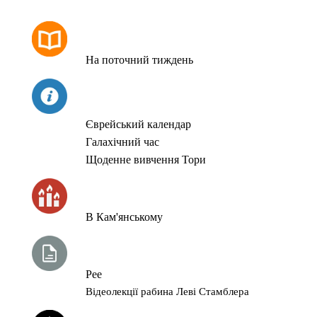
РОЗКЛАД МОЛИТОВ
На поточний тиждень
СЬОГОДНІ
Єврейський календар
Галахічний час
Щоденне вивчення Тори
ЧАС ЗАПАЛЮВАННЯ СВІЧОК
В Кам'янському
ТИЖНЕВА ГЛАВА ТОРИ
Рее
Відеолекції рабина Леві Стамблера