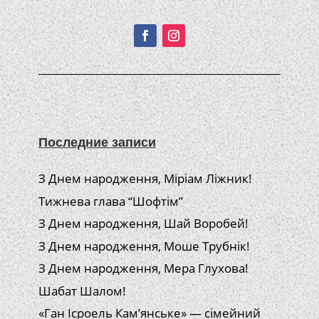
Подписывайтесь!
Последние записи
З Днем народження, Міріам Ліжник!
Тижнева глава “Шофтім”
З Днем народження, Шай Воробей!
З Днем народження, Моше Трубнік!
З Днем народження, Мера Глухова!
Шабат Шалом!
«Ган Ісроель Кам’янське» — сімейний