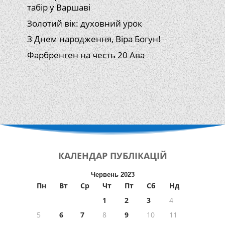
табір у Варшаві
Золотий вік: духовний урок
З Днем народження, Віра Богун!
Фарбренген на честь 20 Ава
КАЛЕНДАР
ПУБЛІКАЦІЙ
Червень 2023
Пн
Вт
Ср
Чт
Пт
Сб
Нд
1
2
3
4
5
6
7
8
9
10
11