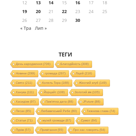
12
13
14
15
16
17
18
19
20
21
22
23
24
25
26
27
28
29
30
« Тра
Лип »
ТЕГИ
День народження
(706)
Благодійність
(308)
Новини
(299)
громада
(267)
Ліцей
(216)
Свято
(211)
Колель Тора
(188)
Жіночий клуб
(149)
Ханука
(111)
Йорцайт
(108)
Золотий вік
(105)
Хасидізм
(97)
Пам'ятна дата
(88)
JFuture
(88)
Песах
(85)
Любавичський Ребе
(80)
Тижнева глава
(74)
Статьи
(71)
музей громади
(67)
Суккот
(64)
Пурім
(57)
Привітання
(55)
Про нас говорять
(54)