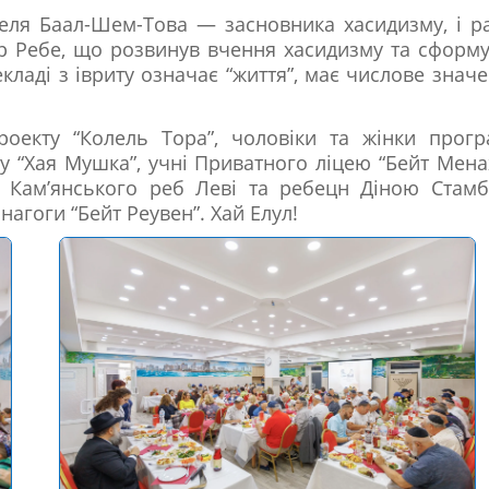
еля Баал-Шем-Това — засновника хасидизму, і р
ер Ребе, що розвинув вчення хасидизму та сформ
кладі з івриту означає “життя”, має числове знач
роекту “Колель Тора”, чоловіки та жінки прог
ду “Хая Мушка”, учні Приватного ліцею “Бейт Мен
 Кам’янського реб Леві та ребецн Діною Стамб
нагоги “Бейт Реувен”. Хай Елул!