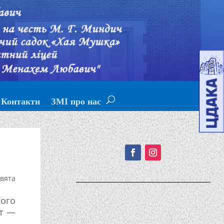
Контакти
ЗМІ про нас
Подписывайтесь!
вята
кого
ят —