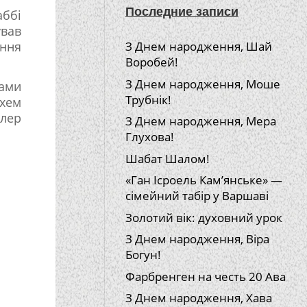
Последние записи
аббі
ував
ення
З Днем народження, Шай
Воробей!
З Днем народження, Моше
рами
Трубнік!
ахем
лер
З Днем народження, Мера
Глухова!
Шабат Шалом!
«Ган Ісроель Кам’янське» —
сімейний табір у Варшаві
Золотий вік: духовний урок
З Днем народження, Віра
Богун!
Фарбренген на честь 20 Ава
З Днем народження, Хава