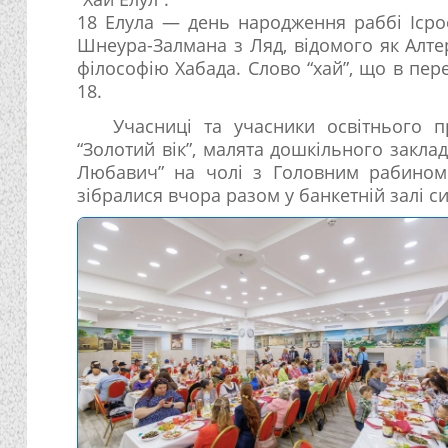
18 Елула — день народження раббі Ісро
Шнеура-Залмана з Ляд, відомого як Алт
філософію Хабада. Слово “хай”, що в пере
18.
Учасниці та учасники освітнього п
“Золотий вік”, малята дошкільного закла
Любавич” на чолі з Головним рабином
зібралися вчора разом у банкетній залі си