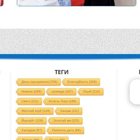
ТЕГИ
Й
День народження
(708)
Благодійність
(308)
Новини
(299)
громада
(267)
Ліцей
(216)
Свято
(211)
Колель Тора
(188)
Жіночий клуб
(149)
Ханука
(111)
Йорцайт
(108)
Золотий вік
(105)
Хасидізм
(97)
Пам'ятна дата
(88)
JFuture
(88)
Песах
(85)