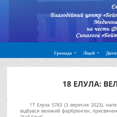
Громада
Ліцей
Дитя
18 ЕЛУЛА: В
17 Елула 5783 (3 вересня 2023), нап
відбувся великий фарбренген, присвяче
“Хай Елул”.