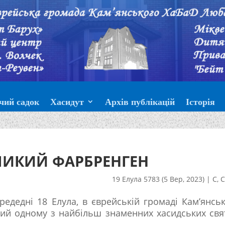
чий садок
Хасидут
Архів публікацій
Історія
ЕЛИКИЙ ФАРБРЕНГЕН
19 Елула 5783 (5 Вер, 2023)
|
С
,
С
ередедні 18 Елула, в єврейській громаді Кам’янсь
ний одному з найбільш знаменних хасидських св