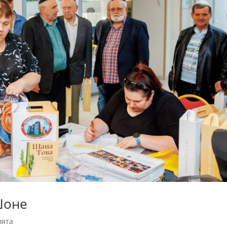
Шоне
вята