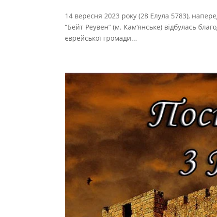
14 вересня 2023 року (28 Елула 5783), напер
“Бейт Реувен” (м. Кам’янське) відбулась благ
єврейської громади...