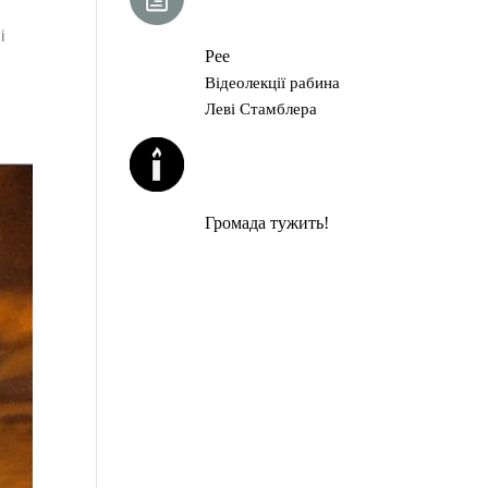
ГЛАВА ТОРИ
і
Рее
Відеолекції рабина
Леві Стамблера
ЙОРЦАЙТИ У
СЕРПНІ
Громада тужить!