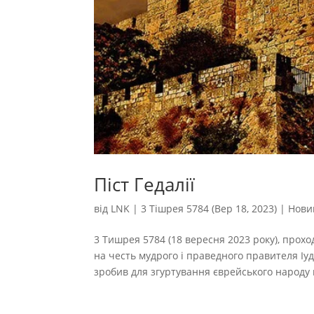
Піст Гедалії
від
LNK
|
3 Тішрея 5784 (Вер 18, 2023)
|
Нови
3 Тишрея 5784 (18 вересня 2023 року), проход
на честь мудрого і праведного правителя Іуд
зробив для згуртування єврейського народу п