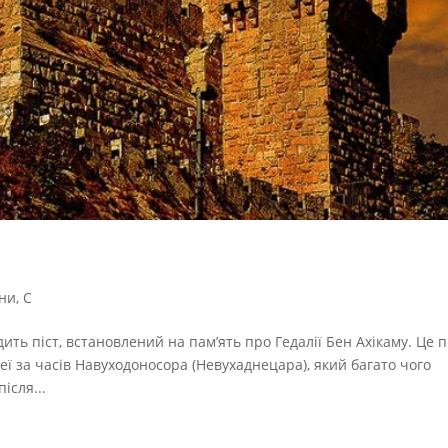
ни
,
С
ить піст, встановлений на пам’ять про Гедалії Бен Ахікаму. Це п
еї за часів Навуходоносора (Невухаднецара), який багато чого
ісля...