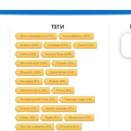
ТЕГИ
Й
День народження
(707)
Благодійність
(307)
Новини
(299)
громада
(265)
Ліцей
(216)
Свято
(211)
Колель Тора
(188)
Жіночий клуб
(149)
Ханука
(111)
Йорцайт
(108)
Золотий вік
(104)
Хасидізм
(97)
JFuture
(88)
Пам'ятна дата
(88)
Песах
(85)
Любавичський Ребе
(80)
Тижнева глава
(74)
Статьи
(71)
музей громади
(67)
Суккот
(64)
Пурім
(57)
Привітання
(55)
Про нас говорять
(54)
EnerJew
(54)