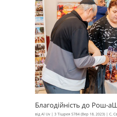
Благодійність до Рош-а
від
Al Uv
|
3 Тішрея 5784 (Вер 18, 2023)
|
С
,
С