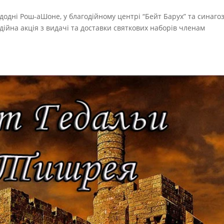
едодні Рош-аШоне, у благодійному центрі “Бейт Барух” та синагоз
одійна акція з видачі та доставки святкових наборів членам