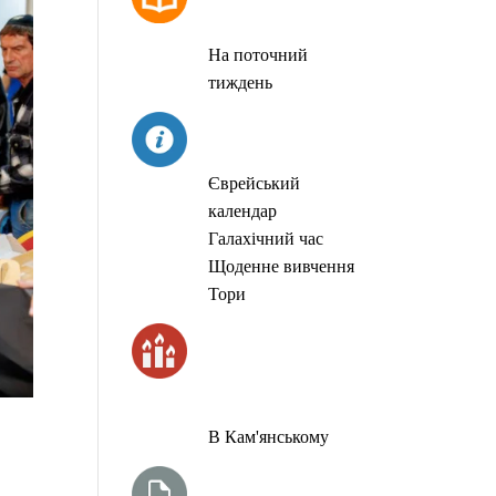
МОЛИТОВ
На поточний
тиждень
СЬОГОДНІ
Єврейський
календар
Галахічний час
Щоденне вивчення
Тори
ЧАС
ЗАПАЛЮВАННЯ
СВІЧОК
В Кам'янському
ТИЖНЕВА