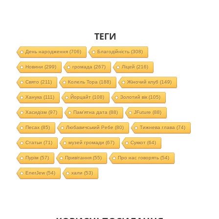
ТЕГИ
День народження
(706)
Благодійність
(308)
Новини
(299)
громада
(267)
Ліцей
(216)
Свято
(211)
Колель Тора
(188)
Жіночий клуб
(149)
Ханука
(111)
Йорцайт
(108)
Золотий вік
(105)
Хасидізм
(97)
Пам'ятна дата
(88)
JFuture
(88)
Песах
(85)
Любавичський Ребе
(80)
Тижнева глава
(74)
Статьи
(71)
музей громади
(67)
Суккот
(64)
Пурім
(57)
Привітання
(55)
Про нас говорять
(54)
EnerJew
(54)
хали
(53)