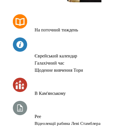
РОЗКЛАД МОЛИТОВ
На поточний тиждень
СЬОГОДНІ
Єврейський календар
Галахічний час
Щоденне вивчення Тори
ЧАС ЗАПАЛЮВАННЯ СВІЧОК
В Кам'янському
ТИЖНЕВА ГЛАВА ТОРИ
Рее
Відеолекції рабина Леві Стамблера