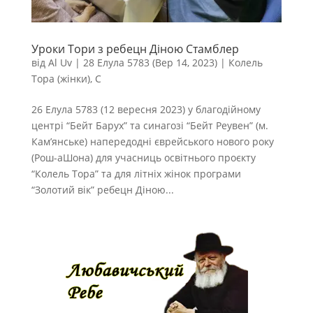
Уроки Тори з ребецн Діною Стамблер
від
Al Uv
|
28 Елула 5783 (Вер 14, 2023)
|
Колель
Тора (жінки)
,
С
26 Елула 5783 (12 вересня 2023) у благодійному
центрі “Бейт Барух” та синагозі “Бейт Реувен” (м.
Кам’янське) напередодні єврейського нового року
(Рош-аШона) для учасниць освітнього проєкту
“Колель Тора” та для літніх жінок програми
“Золотий вік” ребецн Діною...