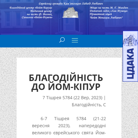
БЛАГОДІЙНІСТЬ
ДО ЙОМ-КІПУР
7 Тішрея 5784 (22 Вер, 2023)
|
Благодійність
,
С
6-7 Тішрея 5784 (21-22
вересня 2023), напередодні
великого єврейського свята Йом-