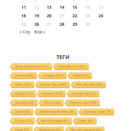
11
12
13
14
15
16
17
18
19
20
21
22
23
24
25
26
27
28
29
30
« Сер
Жов »
ТЕГИ
День народження
(707)
Благодійність
(307)
Новини
(299)
громада
(265)
Ліцей
(216)
Свято
(211)
Колель Тора
(188)
Жіночий клуб
(149)
Ханука
(111)
Йорцайт
(108)
Золотий вік
(104)
Хасидізм
(97)
JFuture
(88)
Пам'ятна дата
(88)
Песах
(85)
Любавичський Ребе
(80)
Тижнева глава
(74)
Статьи
(71)
музей громади
(67)
Суккот
(64)
Пурім
(57)
Привітання
(55)
Про нас говорять
(54)