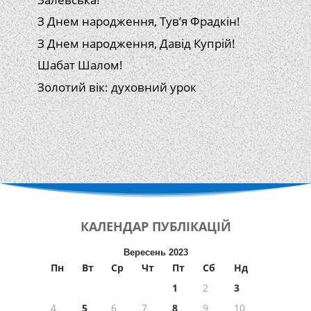
З Днем народження, Тув’я Фрадкін!
З Днем народження, Давід Купрій!
Шабат Шалом!
Золотий вік: духовний урок
КАЛЕНДАР
ПУБЛІКАЦІЙ
Вересень 2023
Пн
Вт
Ср
Чт
Пт
Сб
Нд
1
2
3
4
5
6
7
8
9
10