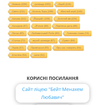
Новини
(299)
громада
(265)
Ліцей
(216)
Свято
(211)
Колель Тора
(188)
Жіночий клуб
(149)
Ханука
(111)
Йорцайт
(108)
Золотий вік
(104)
Хасидізм
(97)
JFuture
(88)
Пам'ятна дата
(88)
Песах
(85)
Любавичський Ребе
(80)
Тижнева глава
(74)
Статьи
(71)
музей громади
(67)
Суккот
(64)
Пурім
(57)
Привітання
(55)
Про нас говорять
(54)
EnerJew
(54)
хали
(52)
КОРИСНІ ПОСИЛАННЯ
Сайт ліцею "Бейт Менахем
Любавич"