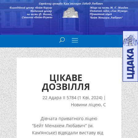
ЦІКАВЕ
ДОЗВІЛЛЯ
22 Адара II 5784 (1 Кві, 2024)
|
Новини ліцею
,
С
Дівчата приватного ліцею
“Бейт Менахем Любавич” (м.
Кам’янське) відвідали виставу від