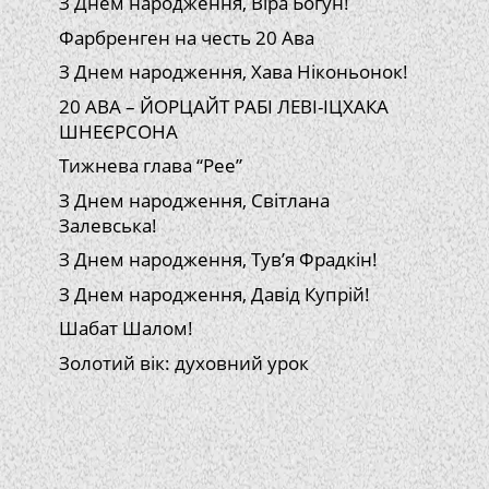
З Днем народження, Віра Богун!
Фарбренген на честь 20 Ава
З Днем народження, Хава Ніконьонок!
20 АВА – ЙОРЦАЙТ РАБІ ЛЕВІ-ІЦХАКА
ШНЕЄРСОНА
Тижнева глава “Рее”
З Днем народження, Світлана
Залевська!
З Днем народження, Тув’я Фрадкін!
З Днем народження, Давід Купрій!
Шабат Шалом!
Золотий вік: духовний урок