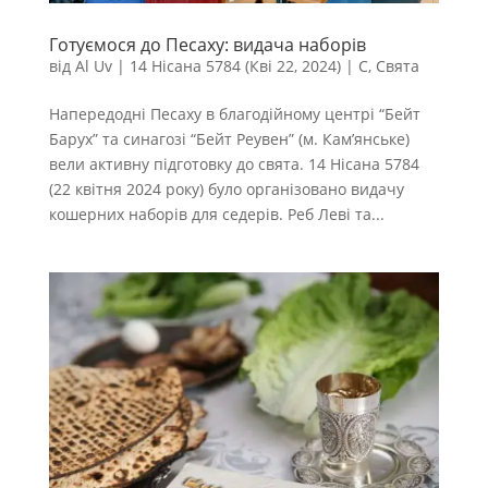
Готуємося до Песаху: видача наборів
від
Al Uv
|
14 Нісана 5784 (Кві 22, 2024)
|
С
,
Свята
Напередодні Песаху в благодійному центрі “Бейт
Барух” та синагозі “Бейт Реувен” (м. Кам’янське)
вели активну підготовку до свята. 14 Нісана 5784
(22 квітня 2024 року) було організовано видачу
кошерних наборів для cедерів. Реб Леві та...