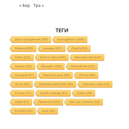
« Бер
Тра »
ТЕГИ
День народження
(708)
Благодійність
(308)
Новини
(299)
громада
(267)
Ліцей
(216)
Свято
(211)
Колель Тора
(188)
Жіночий клуб
(149)
Ханука
(111)
Йорцайт
(108)
Золотий вік
(105)
Хасидізм
(97)
Пам'ятна дата
(88)
JFuture
(88)
Песах
(85)
Любавичський Ребе
(80)
Тижнева глава
(74)
Статьи
(71)
музей громади
(67)
Суккот
(64)
Пурім
(57)
Привітання
(55)
Про нас говорять
(54)
EnerJew
(54)
хали
(53)