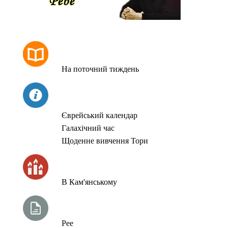
РОЗКЛАД МОЛИТОВ
На поточний тиждень
СЬОГОДНІ
Єврейський календар
Галахічний час
Щоденне вивчення Тори
ЧАС ЗАПАЛЮВАННЯ СВІЧОК
В Кам'янському
ТИЖНЕВА ГЛАВА ТОРИ
Рее