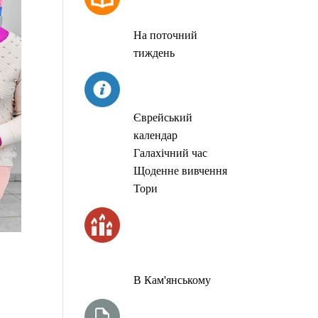
МОЛИТОВ
На поточний
тиждень
СЬОГОДНІ
Єврейський
календар
Галахічний час
Щоденне вивчення
Тори
ЧАС
ЗАПАЛЮВАННЯ
СВІЧОК
В Кам'янському
ТИЖНЕВА