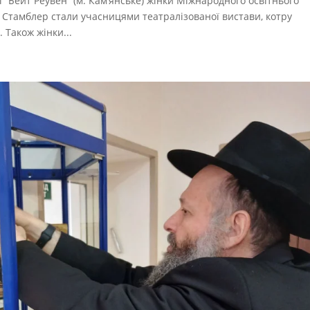
і “Бейт Реувен” (м. Кам’янське) жінки Міжнародного освітнього
 Стамблер стали учасницями театралізованої вистави, котру
 Також жінки...