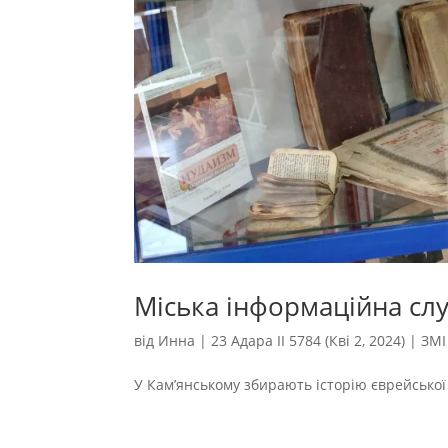
Міська інформаційна сл
від
Инна
|
23 Адара II 5784 (Кві 2, 2024)
|
ЗМІ
У Кам’янському збирають історію єврейської 