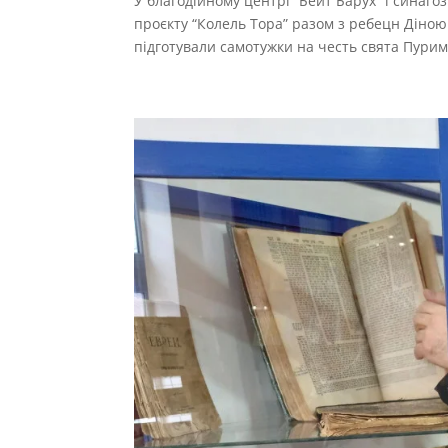
У благодійному центрі “Бейт Барух” і синагоз
проєкту “Колель Тора” разом з ребецн Діною
підготували самотужки на честь свята Пурим.