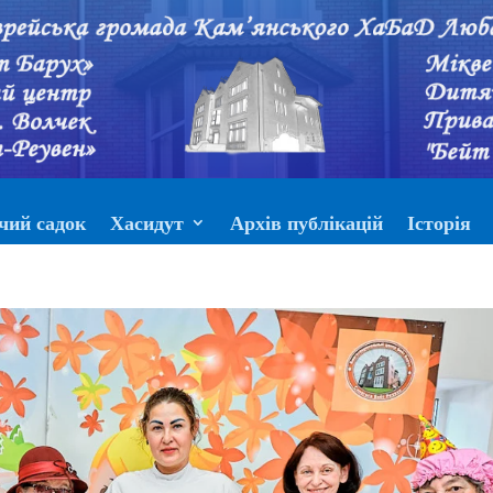
чий садок
Хасидут
Архів публікацій
Історія