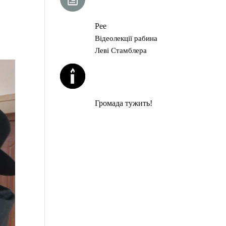
ГЛАВА ТОРИ
Рее
Відеолекції рабина
Леві Стамблера
ЙОРЦАЙТИ У
СЕРПНІ
Громада тужить!