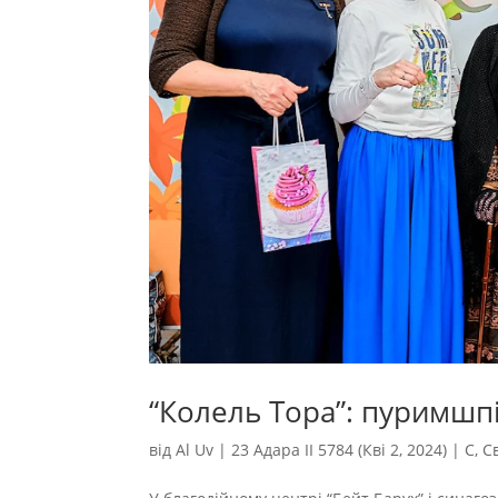
“Колель Тора”: пуримшп
від
Al Uv
|
23 Адара II 5784 (Кві 2, 2024)
|
С
,
С