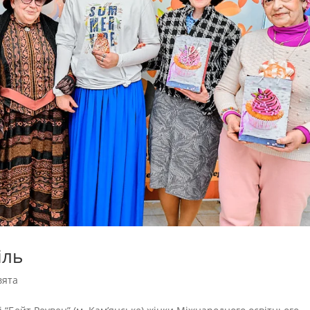
іль
вята