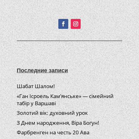
Подписывайтесь!
Последние записи
Шабат Шалом!
«Ган Ісроель Кам’янське» — сімейний
табір у Варшаві
Золотий вік: духовний урок
З Днем народження, Віра Богун!
Фарбренген на честь 20 Ава