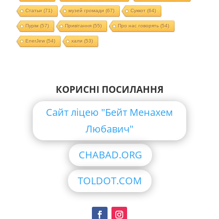
Статьи
(71)
музей громади
(67)
Суккот
(64)
Пурім
(57)
Привітання
(55)
Про нас говорять
(54)
EnerJew
(54)
хали
(53)
КОРИСНІ ПОСИЛАННЯ
Сайт ліцею "Бейт Менахем
Любавич"
CHABAD.ORG
TOLDOT.COM