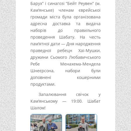
Барух” і синагозі “Бейт Реувен” (м.
Кам’янське) членам єврейської
громади міста була організована
адресна доставка та видача
наборів до правильного
проведення Шабату. На честь
пам’ятної дати — Дня народження
праведної ребецн Хаї-Мушки,
дружини Сьомого Любавичського
Ребе Менахема-Мендела
Шнеєрсона, набори були
доповнені кошерними
продуктами.
Запалювання свічок у
Кам’янському — 19:00. Шабат
Шалом!