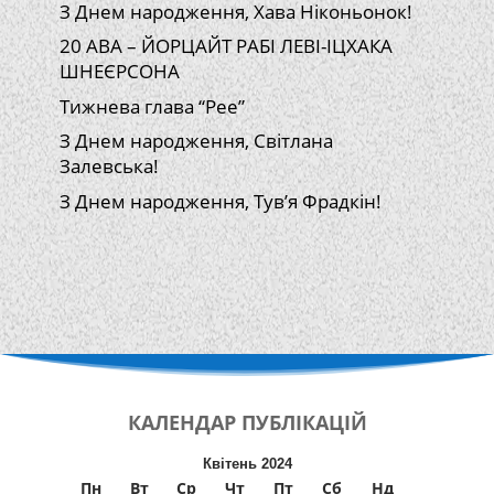
З Днем народження, Хава Ніконьонок!
20 АВА – ЙОРЦАЙТ РАБІ ЛЕВІ-ІЦХАКА
ШНЕЄРСОНА
Тижнева глава “Рее”
З Днем народження, Світлана
Залевська!
З Днем народження, Тув’я Фрадкін!
КАЛЕНДАР
ПУБЛІКАЦІЙ
Квітень 2024
Пн
Вт
Ср
Чт
Пт
Сб
Нд