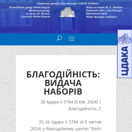
БЛАГОДІЙНІСТЬ:
ВИДАЧА
НАБОРІВ
26 Адара II 5784 (5 Кві, 2024)
|
Благодійність
,
С
25-26 Адара II 5784 (4-5 квітня
2024) у благодійному центрі “Бейт