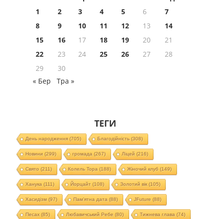
1
2
3
4
5
6
7
8
9
10
11
12
13
14
15
16
17
18
19
20
21
22
23
24
25
26
27
28
29
30
« Бер
Тра »
ТЕГИ
День народження
(705)
Благодійність
(308)
Новини
(299)
громада
(267)
Ліцей
(216)
Свято
(211)
Колель Тора
(188)
Жіночий клуб
(149)
Ханука
(111)
Йорцайт
(108)
Золотий вік
(105)
Хасидізм
(97)
Пам'ятна дата
(88)
JFuture
(88)
Песах
(85)
Любавичський Ребе
(80)
Тижнева глава
(74)