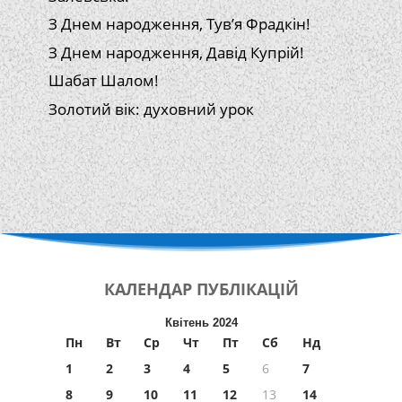
З Днем народження, Тув’я Фрадкін!
З Днем народження, Давід Купрій!
Шабат Шалом!
Золотий вік: духовний урок
КАЛЕНДАР
ПУБЛІКАЦІЙ
Квітень 2024
Пн
Вт
Ср
Чт
Пт
Сб
Нд
1
2
3
4
5
6
7
8
9
10
11
12
13
14