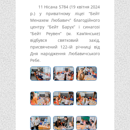
11 Нісана 5784 (19 квітня 2024
р.) у приватному ліцеї “Бейт
Менахем Любавич” благодійного
центру “Бейт Барух” і синагозі
“Бейт Реувен” (м. Кам’янське)
відбувся святковий захід,
присвячений 122-ій річниці від
Дня народження Любавичського
Ребе.