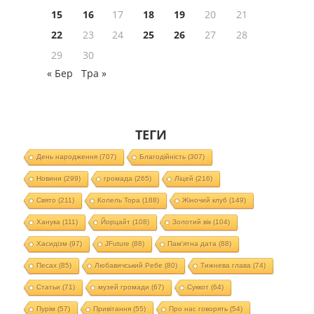
15
16
17
18
19
20
21
22
23
24
25
26
27
28
29
30
« Бер
Тра »
ТЕГИ
День народження
(707)
Благодійність
(307)
Новини
(299)
громада
(265)
Ліцей
(216)
Свято
(211)
Колель Тора
(188)
Жіночий клуб
(149)
Ханука
(111)
Йорцайт
(108)
Золотий вік
(104)
Хасидізм
(97)
JFuture
(88)
Пам'ятна дата
(88)
Песах
(85)
Любавичський Ребе
(80)
Тижнева глава
(74)
Статьи
(71)
музей громади
(67)
Суккот
(64)
Пурім
(57)
Привітання
(55)
Про нас говорять
(54)