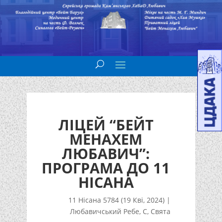
ЛІЦЕЙ “БЕЙТ
МЕНАХЕМ
ЛЮБАВИЧ”:
ПРОГРАМА ДО 11
НІСАНА
11 Нісана 5784 (19 Кві, 2024)
|
Любавичський Ребе
,
С
,
Свята