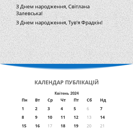
З Днем народження, Світлана
Залевська!
З Днем народження, Тув’я Фрадкін!
КАЛЕНДАР
ПУБЛІКАЦІЙ
Квітень 2024
Пн
Вт
Ср
Чт
Пт
Сб
Нд
1
2
3
4
5
6
7
8
9
10
11
12
13
14
15
16
17
18
19
20
21