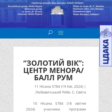
“ЗОЛОТИЙ ВІК”:
ЦЕНТР МЕНОРА/
БАЛЛ РУМ
11 Нісана 5784 (19 Кві, 2024)
|
Любавичський Ребе
,
С
,
Свята
10 Нісана 5784 (18 квітня
2024) учасники програми