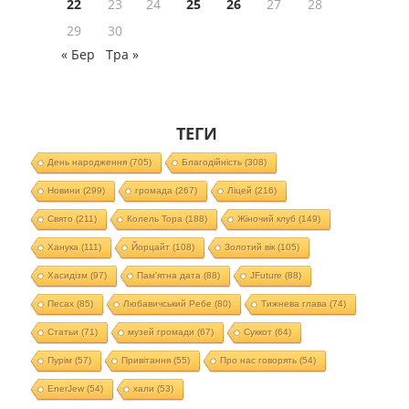
22
23
24
25
26
27
28
29
30
« Бер
Тра »
ТЕГИ
День народження
(705)
Благодійність
(308)
Новини
(299)
громада
(267)
Ліцей
(216)
Свято
(211)
Колель Тора
(188)
Жіночий клуб
(149)
Ханука
(111)
Йорцайт
(108)
Золотий вік
(105)
Хасидізм
(97)
Пам'ятна дата
(88)
JFuture
(88)
Песах
(85)
Любавичський Ребе
(80)
Тижнева глава
(74)
Статьи
(71)
музей громади
(67)
Суккот
(64)
Пурім
(57)
Привітання
(55)
Про нас говорять
(54)
EnerJew
(54)
хали
(53)