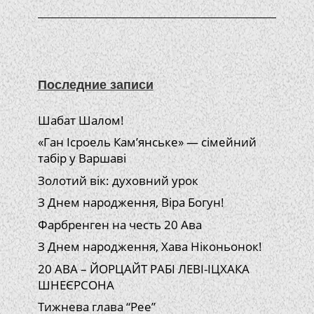
Последние записи
Шабат Шалом!
«Ган Ісроель Кам’янське» — сімейний
табір у Варшаві
Золотий вік: духовний урок
З Днем народження, Віра Богун!
Фарбренген на честь 20 Ава
З Днем народження, Хава Ніконьонок!
20 АВА – ЙОРЦАЙТ РАБІ ЛЕВІ-ІЦХАКА
ШНЕЄРСОНА
Тижнева глава “Рее”