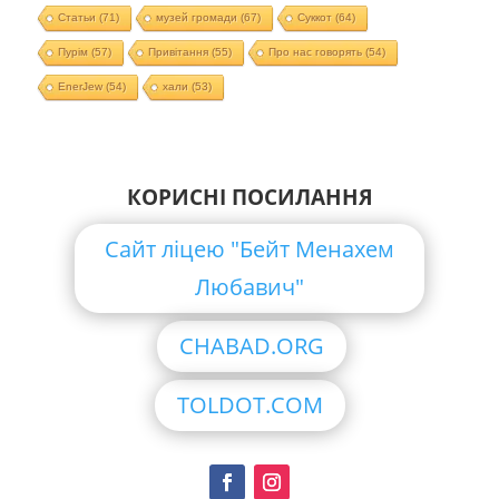
Статьи
(71)
музей громади
(67)
Суккот
(64)
Пурім
(57)
Привітання
(55)
Про нас говорять
(54)
EnerJew
(54)
хали
(53)
КОРИСНІ ПОСИЛАННЯ
Сайт ліцею "Бейт Менахем
Любавич"
CHABAD.ORG
TOLDOT.COM