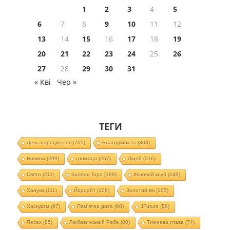
1
2
3
4
5
6
7
8
9
10
11
12
13
14
15
16
17
18
19
20
21
22
23
24
25
26
27
28
29
30
31
« Кві
Чер »
ТЕГИ
День народження
(705)
Благодійність
(308)
Новини
(299)
громада
(267)
Ліцей
(216)
Свято
(211)
Колель Тора
(188)
Жіночий клуб
(149)
Ханука
(111)
Йорцайт
(108)
Золотий вік
(105)
Хасидізм
(97)
Пам'ятна дата
(88)
JFuture
(88)
Песах
(85)
Любавичський Ребе
(80)
Тижнева глава
(74)