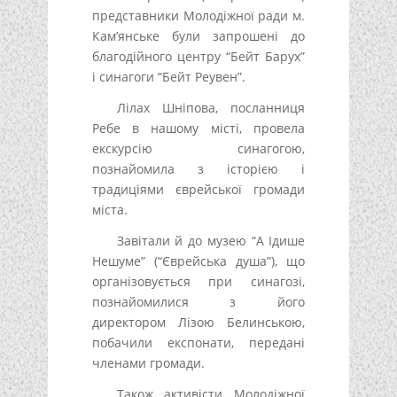
представники Молодіжної ради м.
Кам’янське були запрошені до
благодійного центру “Бейт Барух”
і синагоги “Бейт Реувен”.
Лілах Шніпова, посланниця
Ребе в нашому місті, провела
екскурсію синагогою,
познайомила з історією і
традиціями єврейської громади
міста.
Завітали й до музею “А Ідише
Нешуме” (“Єврейська душа”), що
організовується при синагозі,
познайомилися з його
директором Лізою Белинською,
побачили експонати, передані
членами громади.
Також активісти Молодіжної