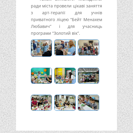
ради міста провели цікаві заняття
з арт-терапії для учнів
приватного ліцею “Бейт Менахем
Любавич” і для учасниць
програми “Золотий вік”.