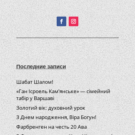
Подписывайтесь!
Последние записи
Шабат Шалом!
«Ган Ісроель Кам’янське» — сімейний
табір у Варшаві
Золотий вік: духовний урок
З Днем народження, Віра Богун!
Фарбренген на честь 20 Ава