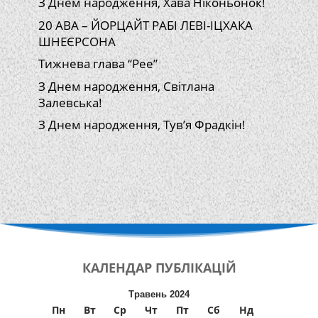
З Днем народження, Хава Ніконьонок!
20 АВА – ЙОРЦАЙТ РАБІ ЛЕВІ-ІЦХАКА
ШНЕЄРСОНА
Тижнева глава “Рее”
З Днем народження, Світлана
Залевська!
З Днем народження, Тув’я Фрадкін!
КАЛЕНДАР
ПУБЛІКАЦІЙ
Травень 2024
Пн
Вт
Ср
Чт
Пт
Сб
Нд