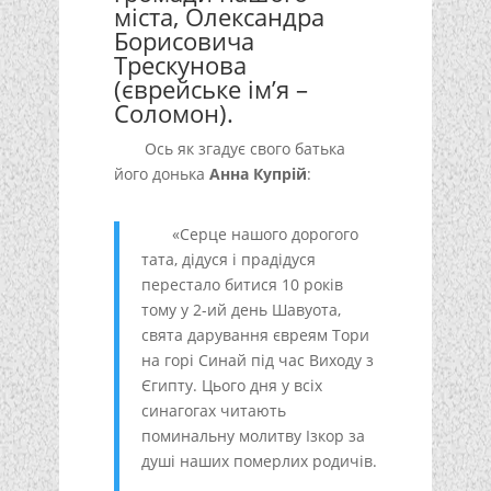
міста, Олександра
Борисовича
Трескунова
(єврейське ім’я –
Соломон).
Ось як згадує свого батька
його донька
Анна Купрій
:
«Серце нашого дорогого
тата, дідуся і прадідуся
перестало битися 10 років
тому у 2-ий день Шавуота,
свята дарування євреям Тори
на горі Синай під час Виходу з
Єгипту. Цього дня у всіх
синагогах читають
поминальну молитву Ізкор за
душі наших померлих родичів.