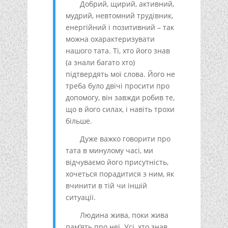
Добрий, щирий, активний,
мудрий, невтомний трудівник,
енергійний і позитивний – так
можна охарактеризувати
нашого тата. Ті, хто його знав
(а знали багато хто)
підтвердять мої слова. Його не
треба було двічі просити про
допомогу, він завжди робив те,
що в його силах, і навіть трохи
більше.
Дуже важко говорити про
тата в минулому часі, ми
відчуваємо його присутність,
хочеться порадитися з ним, як
вчинити в тій чи іншій
ситуації.
Людина жива, поки жива
пам’ять про неї. Усі, хто знав