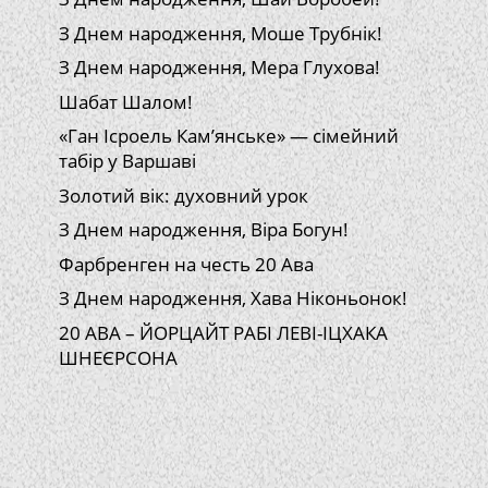
З Днем народження, Моше Трубнік!
З Днем народження, Мера Глухова!
Шабат Шалом!
«Ган Ісроель Кам’янське» — сімейний
табір у Варшаві
Золотий вік: духовний урок
З Днем народження, Віра Богун!
Фарбренген на честь 20 Ава
З Днем народження, Хава Ніконьонок!
20 АВА – ЙОРЦАЙТ РАБІ ЛЕВІ-ІЦХАКА
ШНЕЄРСОНА