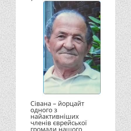
Сівана – йорцайт
одного з
найактивніших
членів єврейської
громади нашого