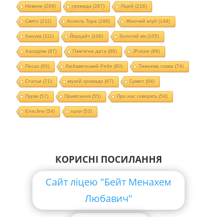
Новини
(299)
громада
(267)
Ліцей
(216)
Свято
(211)
Колель Тора
(188)
Жіночий клуб
(149)
Ханука
(111)
Йорцайт
(108)
Золотий вік
(105)
Хасидізм
(97)
Пам'ятна дата
(88)
JFuture
(88)
Песах
(85)
Любавичський Ребе
(80)
Тижнева глава
(74)
Статьи
(71)
музей громади
(67)
Суккот
(64)
Пурім
(57)
Привітання
(55)
Про нас говорять
(54)
EnerJew
(54)
хали
(53)
КОРИСНІ ПОСИЛАННЯ
Сайт ліцею "Бейт Менахем
Любавич"