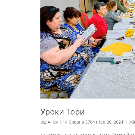
Уроки Тори
від
Al Uv
|
14 Сивана 5784 (Чер 20, 2024)
|
Жі