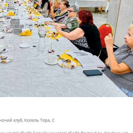
ночий клуб
,
Колель Тора
,
С