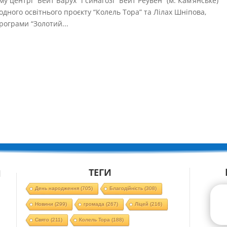
у центрі “Бейт Барух” і синагозі “Бейт Реувен” (м. Кам’янське)
ного освітнього проєкту “Колель Тора” та Лілах Шніпова,
рограми “Золотий...
ТЕГИ
Й
День народження
(705)
Благодійність
(308)
Новини
(299)
громада
(267)
Ліцей
(216)
Свято
(211)
Колель Тора
(188)