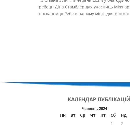
13 Сівана 5784 (19 червня 2024) у благодійном
ребецн Діна Стамблер для учасниць Міжнарод
посланниця Ребе в нашому місті, для жінок п
КАЛЕНДАР
ПУБЛІКАЦІ
Червень 2024
Пн
Вт
Ср
Чт
Пт
Сб
Нд
1
2