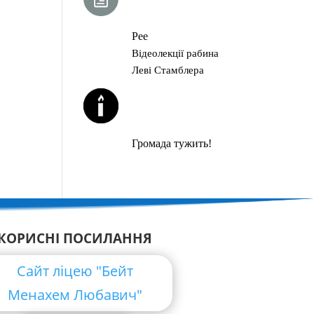
ГЛАВА ТОРИ
Рее
Відеолекції рабина
Леві Стамблера
ЙОРЦАЙТИ У
СЕРПНІ
Громада тужить!
КОРИСНІ ПОСИЛАННЯ
Сайт ліцею "Бейт
Менахем Любавич"