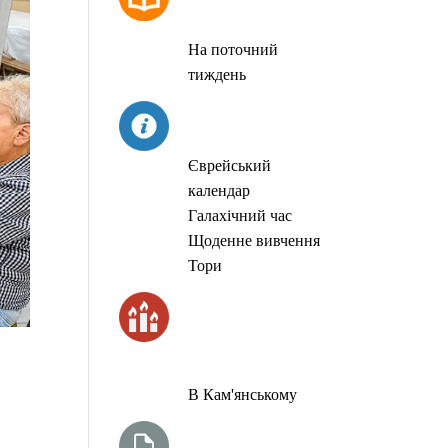
МОЛИТОВ
На поточний
тиждень
СЬОГОДНІ
Єврейський
календар
Галахічний час
Щоденне вивчення
Тори
ЧАС
ЗАПАЛЮВАННЯ
СВІЧОК
В Кам'янському
ТИЖНЕВА