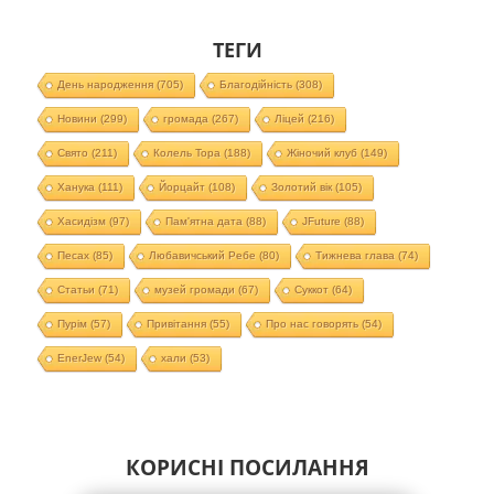
ТЕГИ
День народження
(705)
Благодійність
(308)
Новини
(299)
громада
(267)
Ліцей
(216)
Свято
(211)
Колель Тора
(188)
Жіночий клуб
(149)
Ханука
(111)
Йорцайт
(108)
Золотий вік
(105)
Хасидізм
(97)
Пам'ятна дата
(88)
JFuture
(88)
Песах
(85)
Любавичський Ребе
(80)
Тижнева глава
(74)
Статьи
(71)
музей громади
(67)
Суккот
(64)
Пурім
(57)
Привітання
(55)
Про нас говорять
(54)
EnerJew
(54)
хали
(53)
КОРИСНІ ПОСИЛАННЯ