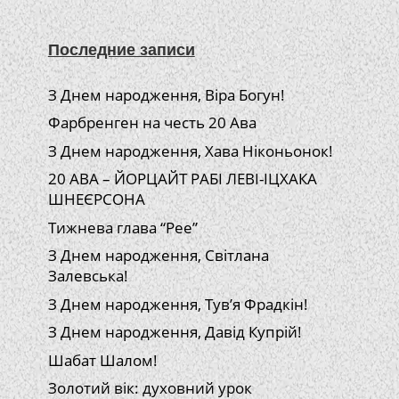
Последние записи
З Днем народження, Віра Богун!
Фарбренген на честь 20 Ава
З Днем народження, Хава Ніконьонок!
20 АВА – ЙОРЦАЙТ РАБІ ЛЕВІ-ІЦХАКА
ШНЕЄРСОНА
Тижнева глава “Рее”
З Днем народження, Світлана
Залевська!
З Днем народження, Тув’я Фрадкін!
З Днем народження, Давід Купрій!
Шабат Шалом!
Золотий вік: духовний урок