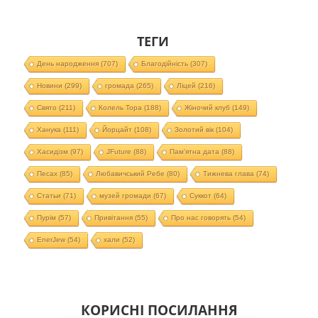
ТЕГИ
День народження
(707)
Благодійність
(307)
Новини
(299)
громада
(265)
Ліцей
(216)
Свято
(211)
Колель Тора
(188)
Жіночий клуб
(149)
Ханука
(111)
Йорцайт
(108)
Золотий вік
(104)
Хасидізм
(97)
JFuture
(88)
Пам'ятна дата
(88)
Песах
(85)
Любавичський Ребе
(80)
Тижнева глава
(74)
Статьи
(71)
музей громади
(67)
Суккот
(64)
Пурім
(57)
Привітання
(55)
Про нас говорять
(54)
EnerJew
(54)
хали
(52)
КОРИСНІ ПОСИЛАННЯ