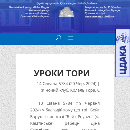
УРОКИ ТОРИ
14 Сивана 5784 (20 Чер, 2024)
|
Жіночий клуб
,
Колель Тора
,
С
13 Сівана 5784 (19 червня
2024) у благодійному центрі “Бейт
Барух” і синагозі “Бейт Реувен” (м.
Кам’янське) ребецн Діна
Стамблер для учасниць