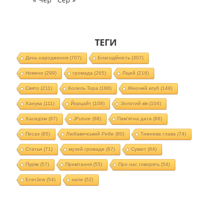
ТЕГИ
День народження
(707)
Благодійність
(307)
Новини
(299)
громада
(265)
Ліцей
(216)
Свято
(211)
Колель Тора
(188)
Жіночий клуб
(149)
Ханука
(111)
Йорцайт
(108)
Золотий вік
(104)
Хасидізм
(97)
JFuture
(88)
Пам'ятна дата
(88)
Песах
(85)
Любавичський Ребе
(80)
Тижнева глава
(74)
Статьи
(71)
музей громади
(67)
Суккот
(64)
Пурім
(57)
Привітання
(55)
Про нас говорять
(54)
EnerJew
(54)
хали
(52)