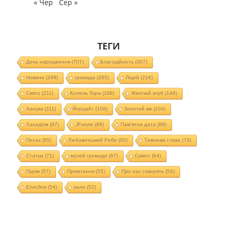
« Чер
Сер »
ТЕГИ
День народження
(707)
Благодійність
(307)
Новини
(299)
громада
(265)
Ліцей
(216)
Свято
(211)
Колель Тора
(188)
Жіночий клуб
(149)
Ханука
(111)
Йорцайт
(108)
Золотий вік
(104)
Хасидізм
(97)
JFuture
(88)
Пам'ятна дата
(88)
Песах
(85)
Любавичський Ребе
(80)
Тижнева глава
(74)
Статьи
(71)
музей громади
(67)
Суккот
(64)
Пурім
(57)
Привітання
(55)
Про нас говорять
(54)
EnerJew
(54)
хали
(52)