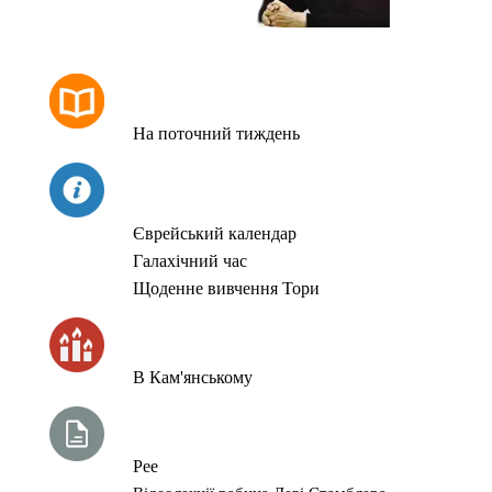
РОЗКЛАД МОЛИТОВ
На поточний тиждень
СЬОГОДНІ
Єврейський календар
Галахічний час
Щоденне вивчення Тори
ЧАС ЗАПАЛЮВАННЯ СВІЧОК
В Кам'янському
ТИЖНЕВА ГЛАВА ТОРИ
Рее