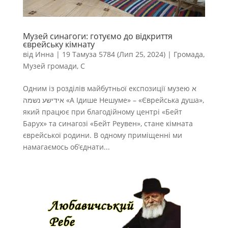
Музей синагоги: готуємо до відкриття
єврейську кімнату
від
Инна
|
19 Тамуза 5784 (Лип 25, 2024)
|
Громада
,
Музей громади
,
С
Одним із розділів майбутньої експозиції музею א
אידישע נשמה «А Ідише Нешуме» – «Єврейська душа»,
який працює при благодійному центрі «Бейт
Барух» та синагозі «Бейт Реувен», стане кімната
єврейської родини. В одному приміщенні ми
намагаємось об’єднати...