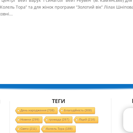
центрі “Бейт Барух” і синагозі “Бейт Реувен” (м. Кам’янське) для
Колель Тора” та для жінок програми “Золотий вік” Лілах Шніпова
овні...
ТЕГИ
Й
День народження
(708)
Благодійність
(308)
Новини
(299)
громада
(267)
Ліцей
(216)
Свято
(211)
Колель Тора
(188)