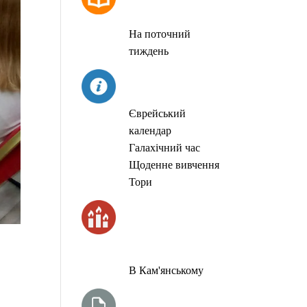
МОЛИТОВ
На поточний
тиждень
СЬОГОДНІ
Єврейський
календар
Галахічний час
Щоденне вивчення
Тори
ЧАС
ЗАПАЛЮВАННЯ
СВІЧОК
В Кам'янському
ТИЖНЕВА