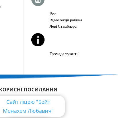
ГЛАВА ТОРИ
,
Рее
Відеолекції рабина
Леві Стамблера
ЙОРЦАЙТИ У
СЕРПНІ
Громада тужить!
КОРИСНІ ПОСИЛАННЯ
Сайт ліцею "Бейт
Менахем Любавич"