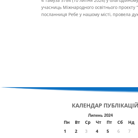
4 Тамуза 5784 (10 липня 2024) у благодійному 
учасниць Міжнародного освітнього проєкту “
посланниця Ребе у нашому місті, провела дух
КАЛЕНДАР
ПУБЛІКАЦІ
Липень 2024
Пн
Вт
Ср
Чт
Пт
Сб
Нд
1
2
3
4
5
6
7