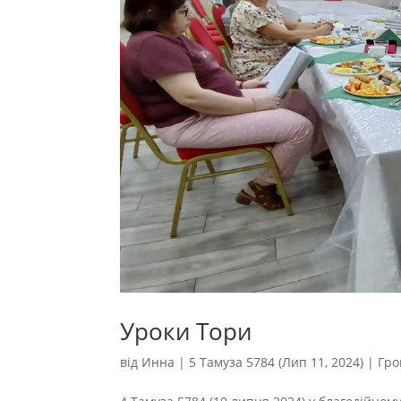
Уроки Тори
від
Инна
|
5 Тамуза 5784 (Лип 11, 2024)
|
Гро