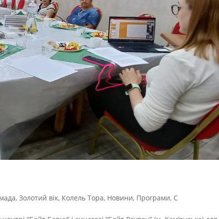
мада
,
Золотий вік
,
Колель Тора
,
Новини
,
Програми
,
С