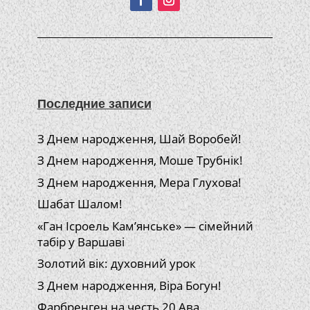
Последние записи
З Днем народження, Шай Воробей!
З Днем народження, Моше Трубнік!
З Днем народження, Мера Глухова!
Шабат Шалом!
«Ган Ісроель Кам’янське» — сімейний
табір у Варшаві
Золотий вік: духовний урок
З Днем народження, Віра Богун!
Фарбренген на честь 20 Ава