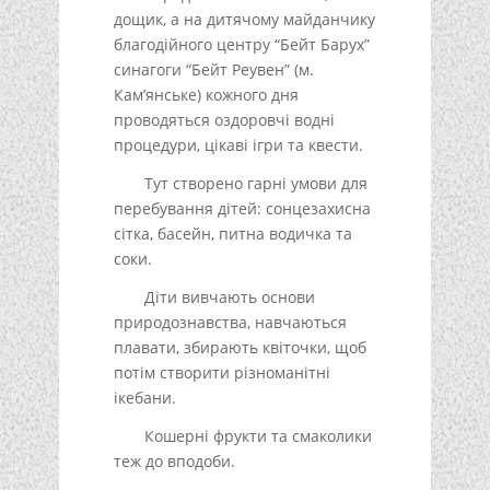
дощик, а на дитячому майданчику
благодійного центру “Бейт Барух”
синагоги “Бейт Реувен” (м.
Кам’янське) кожного дня
проводяться оздоровчі водні
процедури, цікаві ігри та квести.
Тут створено гарні умови для
перебування дітей: сонцезахисна
сітка, басейн, питна водичка та
соки.
Діти вивчають основи
природознавства, навчаються
плавати, збирають квіточки, щоб
потім створити різноманітні
ікебани.
Кошерні фрукти та смаколики
теж до вподоби.