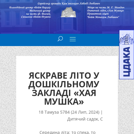
ЯСКРАВЕ ЛІТО У
ДОШКІЛЬНОМУ
ЗАКЛАДІ «ХАЯ
МУШКА»
18 Тамуза 5784 (24 Лип, 2024)
|
Дитячий садок
,
С
Середина літа: то спека, то