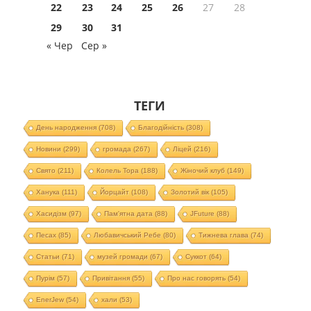
22
23
24
25
26
27
28
29
30
31
« Чер
Сер »
ТЕГИ
День народження
(708)
Благодійність
(308)
Новини
(299)
громада
(267)
Ліцей
(216)
Свято
(211)
Колель Тора
(188)
Жіночий клуб
(149)
Ханука
(111)
Йорцайт
(108)
Золотий вік
(105)
Хасидізм
(97)
Пам'ятна дата
(88)
JFuture
(88)
Песах
(85)
Любавичський Ребе
(80)
Тижнева глава
(74)
Статьи
(71)
музей громади
(67)
Суккот
(64)
Пурім
(57)
Привітання
(55)
Про нас говорять
(54)
EnerJew
(54)
хали
(53)