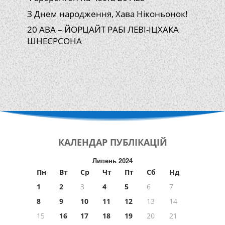
З Днем народження, Хава Ніконьонок!
20 АВА – ЙОРЦАЙТ РАБІ ЛЕВІ-ІЦХАКА
ШНЕЄРСОНА
КАЛЕНДАР
ПУБЛІКАЦІЙ
Липень 2024
Пн
Вт
Ср
Чт
Пт
Сб
Нд
1
2
3
4
5
6
7
8
9
10
11
12
13
14
15
16
17
18
19
20
21