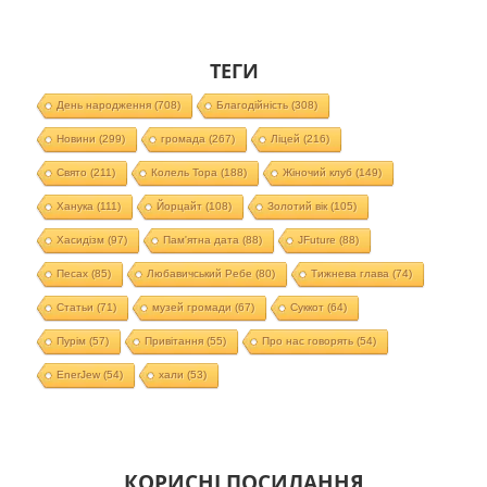
ТЕГИ
День народження
(708)
Благодійність
(308)
Новини
(299)
громада
(267)
Ліцей
(216)
Свято
(211)
Колель Тора
(188)
Жіночий клуб
(149)
Ханука
(111)
Йорцайт
(108)
Золотий вік
(105)
Хасидізм
(97)
Пам'ятна дата
(88)
JFuture
(88)
Песах
(85)
Любавичський Ребе
(80)
Тижнева глава
(74)
Статьи
(71)
музей громади
(67)
Суккот
(64)
Пурім
(57)
Привітання
(55)
Про нас говорять
(54)
EnerJew
(54)
хали
(53)
КОРИСНІ ПОСИЛАННЯ