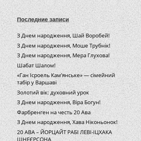
Последние записи
З Днем народження, Шай Воробей!
З Днем народження, Моше Трубнік!
З Днем народження, Мера Глухова!
Шабат Шалом!
«Ган Ісроель Кам’янське» — сімейний
табір у Варшаві
Золотий вік: духовний урок
З Днем народження, Віра Богун!
Фарбренген на честь 20 Ава
З Днем народження, Хава Ніконьонок!
20 АВА – ЙОРЦАЙТ РАБІ ЛЕВІ-ІЦХАКА
ШНЕЄРСОНА