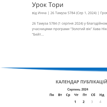
Урок Тори
від
Инна
|
26 Тамуза 5784 (Сер 1, 2024)
|
Гро
26 Тамуза 5784 (1 серпня 2024) у благодійному
учасницями програми “Золотий вік” Хава Ні
“Бейт...
КАЛЕНДАР
ПУБЛІКАЦІ
Серпень 2024
Пн
Вт
Ср
Чт
Пт
Сб
Нд
1
2
3
4