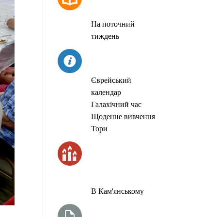
МОЛИТОВ
На поточний
тиждень
СЬОГОДНІ
Єврейський
календар
Галахічний час
Щоденне вивчення
Тори
ЧАС
ЗАПАЛЮВАННЯ
СВІЧОК
В Кам'янському
ТИЖНЕВА