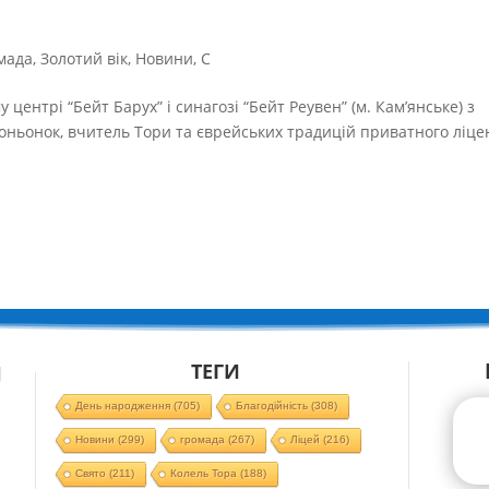
мада
,
Золотий вік
,
Новини
,
С
 центрі “Бейт Барух” і синагозі “Бейт Реувен” (м. Кам’янське) з
коньонок, вчитель Тори та єврейських традицій приватного ліц
ТЕГИ
Й
День народження
(705)
Благодійність
(308)
Новини
(299)
громада
(267)
Ліцей
(216)
Свято
(211)
Колель Тора
(188)