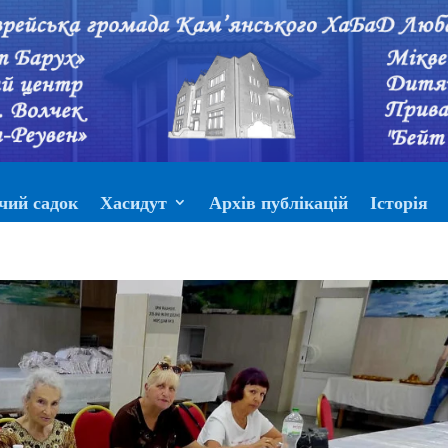
чий садок
Хасидут
Архів публікацій
Історія