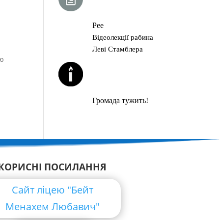
ГЛАВА ТОРИ
Рее
Відеолекції рабина
Леві Стамблера
ею
ЙОРЦАЙТИ У
СЕРПНІ
Громада тужить!
КОРИСНІ ПОСИЛАННЯ
Сайт ліцею "Бейт
Менахем Любавич"