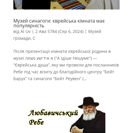
Музей синагоги: єврейська кімната має
популярність
від
Al Uv
|
2 Ава 5784 (Сер 6, 2024)
|
Музей
громади
,
С
Після презентації кімнати єврейської родини в
музеї א אידישע נשמה (“А Ідіше Нешуме”) —
“Єврейська душа”, яку ми провели для посланників
Ребе під час візиту до благодійного центру “Бейт
Барух” та синагоги “Бейт Реувен” (...