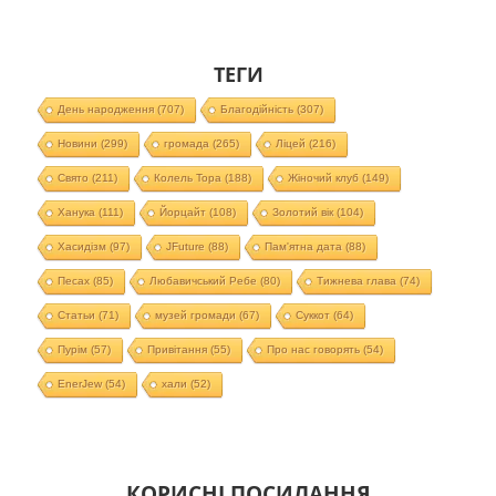
ТЕГИ
День народження
(707)
Благодійність
(307)
Новини
(299)
громада
(265)
Ліцей
(216)
Свято
(211)
Колель Тора
(188)
Жіночий клуб
(149)
Ханука
(111)
Йорцайт
(108)
Золотий вік
(104)
Хасидізм
(97)
JFuture
(88)
Пам'ятна дата
(88)
Песах
(85)
Любавичський Ребе
(80)
Тижнева глава
(74)
Статьи
(71)
музей громади
(67)
Суккот
(64)
Пурім
(57)
Привітання
(55)
Про нас говорять
(54)
EnerJew
(54)
хали
(52)
КОРИСНІ ПОСИЛАННЯ