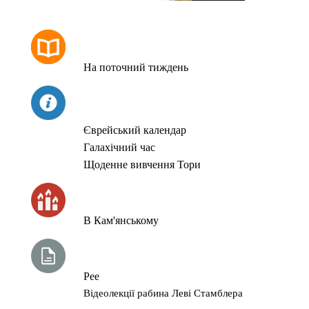
РОЗКЛАД МОЛИТОВ
На поточний тиждень
СЬОГОДНІ
Єврейський календар
Галахічний час
Щоденне вивчення Тори
ЧАС ЗАПАЛЮВАННЯ СВІЧОК
В Кам'янському
ТИЖНЕВА ГЛАВА ТОРИ
Рее
Відеолекції рабина Леві Стамблера