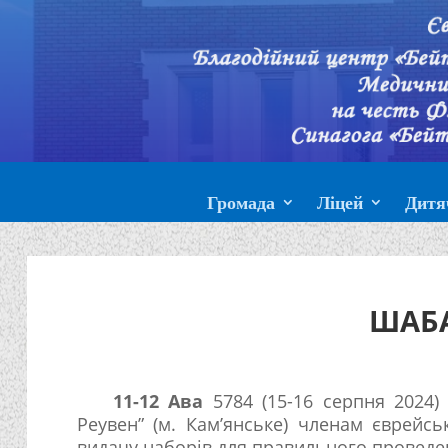
Громада
Ліцей
Дитя
ШАБ
11-12 Ава
5784 (15-16 серпня 2024) 
Реувен” (м. Кам’янське) членам єврейсь
видачу наборів для правильного проведе