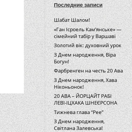
Последние записи
Шабат Шалом!
«Ган Ісроель Кам’янське» —
сімейний табір у Варшаві
Золотий вік: духовний урок
З Днем народження, Віра
Богун!
Фарбренген на честь 20 Ава
З Днем народження, Хава
Ніконьонок!
20 АВА – ЙОРЦАЙТ РАБІ
ЛЕВІ-ІЦХАКА ШНЕЄРСОНА
Тижнева глава “Рее”
З Днем народження,
Світлана Залевська!