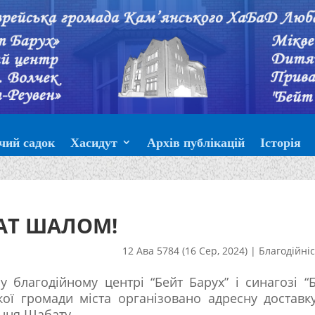
чий садок
Хасидут
Архів публікацій
Історія
АТ ШАЛОМ!
12 Ава 5784 (16 Сер, 2024)
|
Благодійні
у благодійному центрі “Бейт Барух” і синагозі “
кої громади міста організовано адресну доставк
ння Шабату.