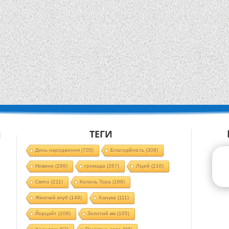
ТЕГИ
Й
День народження
(705)
Благодійність
(308)
Новини
(299)
громада
(267)
Ліцей
(216)
Свято
(211)
Колель Тора
(188)
Жіночий клуб
(149)
Ханука
(111)
Йорцайт
(108)
Золотий вік
(105)