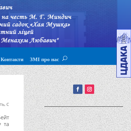
Контакти
ЗМІ про нас
Подписывайтесь!
сть
,
С
Бейт
у та