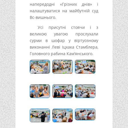
напередодні «Грізних днів» і
налаштуватися на майбутній суд
Вс-вишнього.
Усі присутні стоячи і з
великою увагою прослухали
сурми в шофар у віртуозному
виконанні Леві Іцхака Стамблера,
Головного рабина Кам’янського.