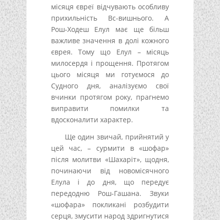
місяця євреї відчувають особливу
прихильність Вс-вишнього. А
Рош-Ходеш Елул має ще більш
важливе значення в долі кожного
єврея. Тому що Елул – місяць
милосердя і прощення. Протягом
цього місяця ми готуємося до
Судного дня, аналізуємо свої
вчинки протягом року, прагнемо
виправити помилки та
вдосконалити характер.
Ще один звичай, прийнятий у
цей час, – сурмити в «шофар»
після молитви «Шахаріт», щодня,
починаючи від новомісячного
Елула і до дня, що передує
передодню Рош-Гашана. Звуки
«шофара» покликані розбудити
серця, змусити народ здригнутися