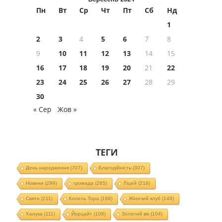
Пн
Вт
Ср
Чт
Пт
Сб
Нд
1
2
3
4
5
6
7
8
9
10
11
12
13
14
15
16
17
18
19
20
21
22
23
24
25
26
27
28
29
30
« Сер
Жов »
ТЕГИ
День народження
(707)
Благодійність
(307)
Новини
(299)
громада
(265)
Ліцей
(216)
Свято
(211)
Колель Тора
(188)
Жіночий клуб
(149)
Ханука
(111)
Йорцайт
(108)
Золотий вік
(104)