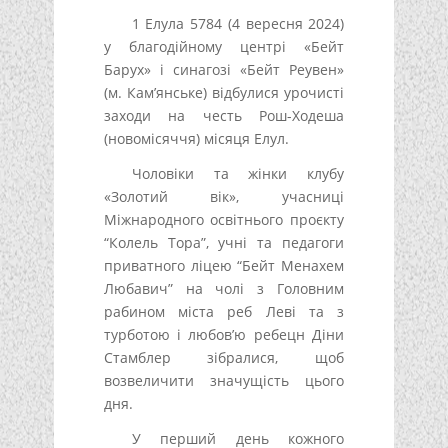
1 Елула 5784 (4 вересня 2024)
у благодійному центрі «Бейт
Барух» і синагозі «Бейт Реувен»
(м. Кам’янське) відбулися урочисті
заходи на честь Рош-Ходеша
(новомісяччя) місяця Елул.
Чоловіки та жінки клубу
«Золотий вік», учасниці
Міжнародного освітнього проєкту
“Колель Тора”, учні та педагоги
приватного ліцею “Бейт Менахем
Любавич” на чолі з Головним
рабином міста реб Леві та з
турботою і любов’ю ребецн Діни
Стамблер зібралися, щоб
возвеличити значущість цього
дня.
У перший день кожного