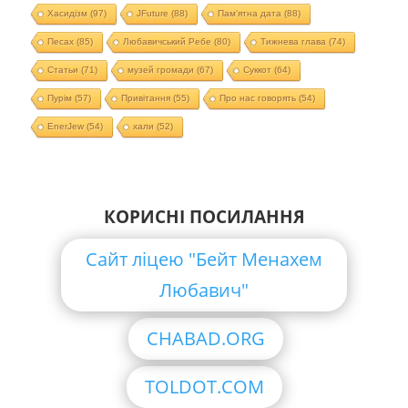
Хасидізм
(97)
JFuture
(88)
Пам'ятна дата
(88)
Песах
(85)
Любавичський Ребе
(80)
Тижнева глава
(74)
Статьи
(71)
музей громади
(67)
Суккот
(64)
Пурім
(57)
Привітання
(55)
Про нас говорять
(54)
EnerJew
(54)
хали
(52)
КОРИСНІ ПОСИЛАННЯ
Сайт ліцею "Бейт Менахем
Любавич"
CHABAD.ORG
TOLDOT.COM