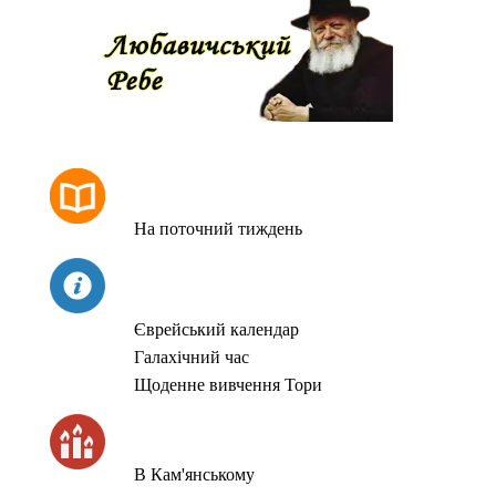
РОЗКЛАД МОЛИТОВ
На поточний тиждень
СЬОГОДНІ
Єврейський календар
Галахічний час
Щоденне вивчення Тори
ЧАС ЗАПАЛЮВАННЯ СВІЧОК
В Кам'янському