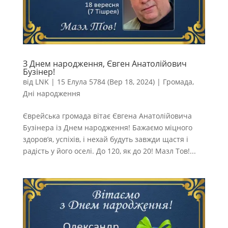
З Днем народження, Євген Анатолійович
Бузінер!
від
LNK
|
15 Елула 5784 (Вер 18, 2024)
|
Громада
,
Дні народження
Єврейська громада вітає Євгена Анатолійовича
Бузінера із Днем народження! Бажаємо міцного
здоров’я, успіхів, і нехай будуть завжди щастя і
радість у його оселі. До 120, як до 20! Мазл Тов!...