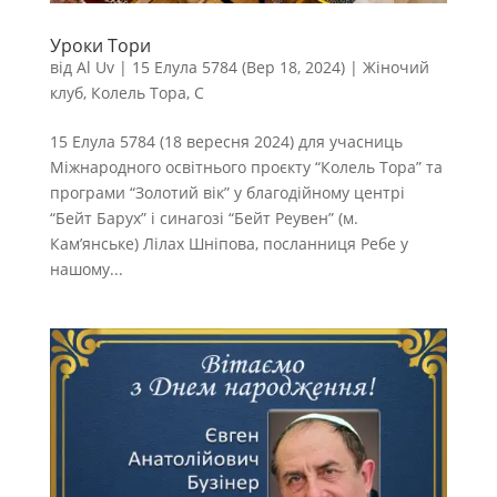
Уроки Тори
від
Al Uv
|
15 Елула 5784 (Вер 18, 2024)
|
Жіночий
клуб
,
Колель Тора
,
С
15 Елула 5784 (18 вересня 2024) для учасниць
Міжнародного освітнього проєкту “Колель Тора” та
програми “Золотий вік” у благодійному центрі
“Бейт Барух” і синагозі “Бейт Реувен” (м.
Кам’янське) Лілах Шніпова, посланниця Ребе у
нашому...