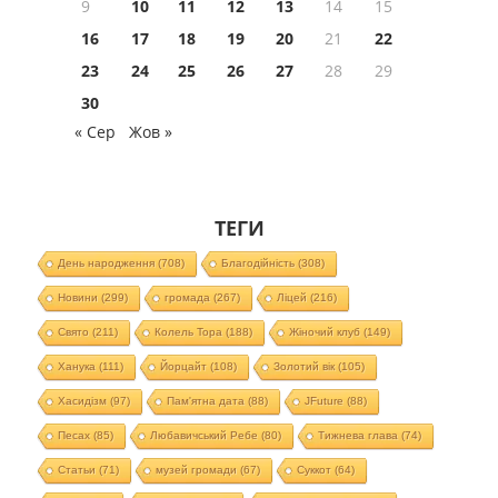
9
10
11
12
13
14
15
16
17
18
19
20
21
22
23
24
25
26
27
28
29
30
« Сер
Жов »
ТЕГИ
День народження
(708)
Благодійність
(308)
Новини
(299)
громада
(267)
Ліцей
(216)
Свято
(211)
Колель Тора
(188)
Жіночий клуб
(149)
Ханука
(111)
Йорцайт
(108)
Золотий вік
(105)
Хасидізм
(97)
Пам'ятна дата
(88)
JFuture
(88)
Песах
(85)
Любавичський Ребе
(80)
Тижнева глава
(74)
Статьи
(71)
музей громади
(67)
Суккот
(64)