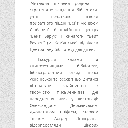
“Читаюча шкільна родина —
стратегічне завдання бібліотеки”
учні початкової школи
приватного ліцею “Бейт Менахем
Любавич” благодійного центру
“Бейт Барух” і синагоги “Бейт
Реувен” (м. Кам’янське) відвідали
Центральну бібліотеку для дітей.
Екскурсія залами та
книгосховищами бібліотеки,
бібліографічний огляд нової
української та всесвітньої дитячої
літератури, знайомство з
творчістю письменників, дні
народження яких у листопаді:
Олександром Дерманським,
Джонатаном Свіфтом, Марком
Твеном, Астрід Ліндгрен…,
відеоперегляди цікавих