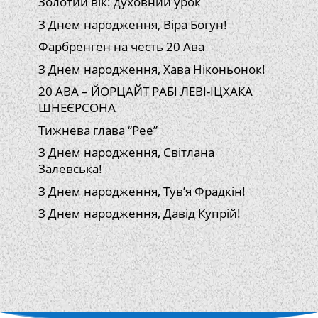
Золотий вік: духовний урок
З Днем народження, Віра Богун!
Фарбренген на честь 20 Ава
З Днем народження, Хава Ніконьонок!
20 АВА – ЙОРЦАЙТ РАБІ ЛЕВІ-ІЦХАКА
ШНЕЄРСОНА
Тижнева глава “Рее”
З Днем народження, Світлана
Залевська!
З Днем народження, Тув’я Фрадкін!
З Днем народження, Давід Купрій!