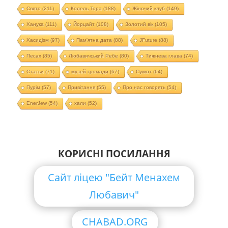
Свято
(211)
Колель Тора
(188)
Жіночий клуб
(149)
Ханука
(111)
Йорцайт
(108)
Золотий вік
(105)
Хасидізм
(97)
Пам'ятна дата
(88)
JFuture
(88)
Песах
(85)
Любавичський Ребе
(80)
Тижнева глава
(74)
Статьи
(71)
музей громади
(67)
Суккот
(64)
Пурім
(57)
Привітання
(55)
Про нас говорять
(54)
EnerJew
(54)
хали
(52)
КОРИСНІ ПОСИЛАННЯ
Сайт ліцею "Бейт Менахем
Любавич"
CHABAD.ORG