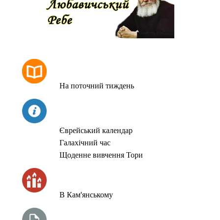
РОЗКЛАД МОЛИТОВ
На поточний тиждень
СЬОГОДНІ
Єврейський календар
Галахічний час
Щоденне вивчення Тори
ЧАС ЗАПАЛЮВАННЯ СВІЧОК
В Кам'янському
ТИЖНЕВА ГЛАВА ТОРИ