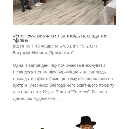
«EnerJew»: вивчаємо заповідь накладання
тфіліну
від
Инна
|
18 Хешвана 5785 (Лис 19, 2024)
|
Енерджу
,
Новини
,
Програми
,
С
Одна із заповідей, яку починають виконувати
після досягнення віку Бар-Міцва – це заповідь
накладати тфілін. Саме цю тему обговорювали на
зустрічі учасники благодійного освітнього проєкту
для підлітків з 12 до 17 років “EnerJew”. Разом з
Даніелою Нудельман...