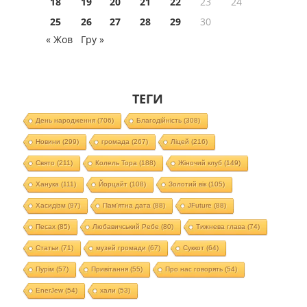
18
19
20
21
22
23
24
25
26
27
28
29
30
« Жов
Гру »
ТЕГИ
День народження
(706)
Благодійність
(308)
Новини
(299)
громада
(267)
Ліцей
(216)
Свято
(211)
Колель Тора
(188)
Жіночий клуб
(149)
Ханука
(111)
Йорцайт
(108)
Золотий вік
(105)
Хасидізм
(97)
Пам'ятна дата
(88)
JFuture
(88)
Песах
(85)
Любавичський Ребе
(80)
Тижнева глава
(74)
Статьи
(71)
музей громади
(67)
Суккот
(64)
Пурім
(57)
Привітання
(55)
Про нас говорять
(54)
EnerJew
(54)
хали
(53)